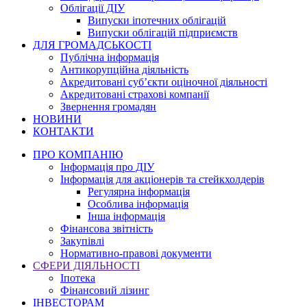
Облігації ДІУ
Випуски іпотечних облігацій
Випуски облігацій підприємств
ДЛЯ ГРОМАДСЬКОСТІ
Публічна інформація
Антикорупційна діяльність
Акредитовані суб’єкти оціночної діяльності
Акредитовані страхові компанії
Звернення громадян
НОВИНИ
КОНТАКТИ
ПРО КОМПАНІЮ
Інформація про ДІУ
Інформація для акціонерів та стейкхолдерів
Регулярна інформація
Особлива інформація
Інша інформація
Фінансова звітність
Закупівлі
Нормативно-правові документи
СФЕРИ ДІЯЛЬНОСТІ
Іпотека
Фінансовий лізинг
ІНВЕСТОРАМ