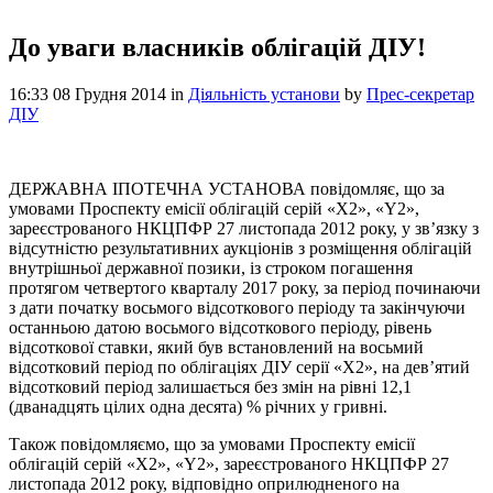
До уваги власників облігацій ДІУ!
16:33 08 Грудня 2014
in
Діяльність установи
by
Прес-секретар
ДІУ
ДЕРЖАВНА ІПОТЕЧНА УСТАНОВА повідомляє, що за
умовами Проспекту емісії облігацій серій «Х2», «Y2»,
зареєстрованого НКЦПФР 27 листопада 2012 року, у зв’язку з
відсутністю результативних аукціонів з розміщення облігацій
внутрішньої державної позики, із строком погашення
протягом четвертого кварталу 2017 року, за період починаючи
з дати початку восьмого відсоткового періоду та закінчуючи
останньою датою восьмого відсоткового періоду, рівень
відсоткової ставки, який був встановлений на восьмий
відсотковий період по облігаціях ДІУ серії «Х2», на дев’ятий
відсотковий період залишається без змін на рівні 12,1
(дванадцять цілих одна десята) % річних у гривні.
Також повідомляємо, що за умовами Проспекту емісії
облігацій серій «Х2», «Y2», зареєстрованого НКЦПФР 27
листопада 2012 року, відповідно оприлюдненого на