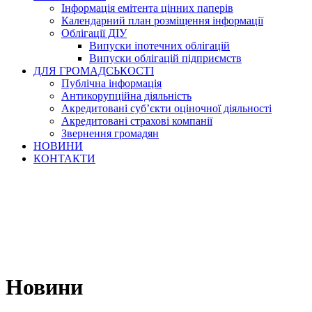
Інформація емітента цінних паперів
Календарний план розміщення інформації
Облігації ДІУ
Випуски іпотечних облігацій
Випуски облігацій підприємств
ДЛЯ ГРОМАДСЬКОСТІ
Публічна інформація
Антикорупційна діяльність
Акредитовані суб’єкти оціночної діяльності
Акредитовані страхові компанії
Звернення громадян
НОВИНИ
КОНТАКТИ
Новини