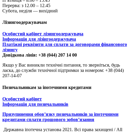
П’ятниця – 8.00 – 15.45
Перерва: з 12.00 – 12.45
Субота, неділя — вихідний
Лізингоодержувачам
Особистий кабінет лізингоодержувача
Інформація для лізінгоодержувача
Платіжні реквізити для сплати за договорами фінансового
лізингу
Довідкова лінія: +38 (044) 207 14 00
Якщо у Вас виникли технічні питання, то зверніться, будь
ласка, до служби технічної підтримки за номером: +38 (044)
207-14-07
Позичальникам за іпотечними кредитами
Особистий кабінет
Інформація для позичальників
Призупинення обов’язку позичальників за іпотечними
кредитами сплати грошового зобов’язання
Державна іпотечна установа 2021. Всі права захищені / All