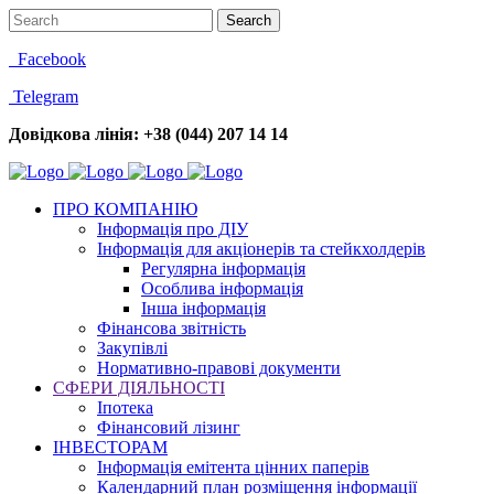
Facebook
Telegram
Довідкова лінія: +38 (044) 207 14 14
ПРО КОМПАНІЮ
Інформація про ДІУ
Інформація для акціонерів та стейкхолдерів
Регулярна інформація
Особлива інформація
Інша інформація
Фінансова звітність
Закупівлі
Нормативно-правові документи
СФЕРИ ДІЯЛЬНОСТІ
Іпотека
Фінансовий лізинг
ІНВЕСТОРАМ
Інформація емітента цінних паперів
Календарний план розміщення інформації