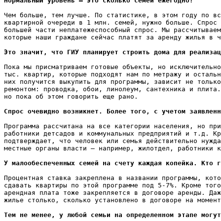
Нормальный уровень – это сколько семей ежегодно?
Чем больше, тем лучше. По статистике, в этом году по вс
квартирной очереди в 1 млн. семей, нужно больше. Спрос 
большей части неплатежеспособный спрос. Мы рассчитываем
которые наши граждане сейчас платят за аренду жилья в ч
Это значит, что ГИУ планирует строить дома для реализац
Пока мы присматриваем готовые объекты, но исключительно
тыс. квартир, которые подходят нам по метражу и остальн
них получится выкупить для программы, зависит не только
ремонтом: проводка, обои, линолеум, сантехника и плита.
но пока об этом говорить еще рано.

Cпрос очевидно возникнет. Более того, с учетом заявленн
Программа рассчитана на все категории населения, но при
работники детсадов и коммунальных предприятий и т.д. Кр
подтверждает, что человек или семья действительно нужда
местные органы власти – например, жилотдел, работники к
У малообеспеченных семей на счету каждая копейка. Кто г
Процентная ставка закреплена в названии программы, кото
сдавать квартиры по этой программе под 5-7%. Кроме того
арендная плата тоже закрепляется в договоре аренды. Даж
жилье столько, сколько установлено в договоре на момент
Тем не менее, у любой семьи на определенном этапе могут