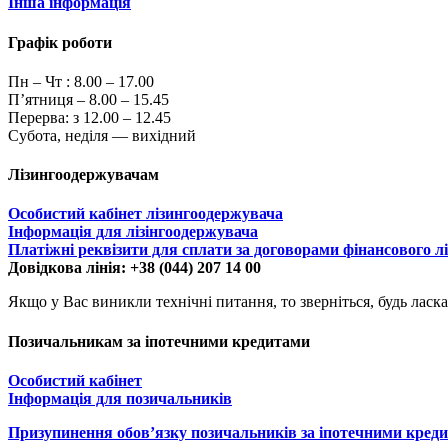
Інша інформація
Графік роботи
Пн – Чт :
8.00 – 17.00
П’ятниця – 8.00 – 15.45
Перерва: з 12.00 – 12.45
Субота, неділя — вихідний
Лізингоодержувачам
Особистий кабінет лізингоодержувача
Інформація для лізінгоодержувача
Платіжні реквізити для сплати за договорами фінансового л
Довідкова лінія: +38 (044) 207 14 00
Якщо у Вас виникли технічні питання, то зверніться, будь ласка
Позичальникам за іпотечними кредитами
Особистий кабінет
Інформація для позичальників
Призупинення обов’язку позичальників за іпотечними кред