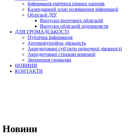
Інформація емітента цінних паперів
Календарний план розміщення інформації
Облігації ДІУ
Випуски іпотечних облігацій
Випуски облігацій підприємств
ДЛЯ ГРОМАДСЬКОСТІ
Публічна інформація
Антикорупційна діяльність
Акредитовані суб’єкти оціночної діяльності
Акредитовані страхові компанії
Звернення громадян
НОВИНИ
КОНТАКТИ
Новини