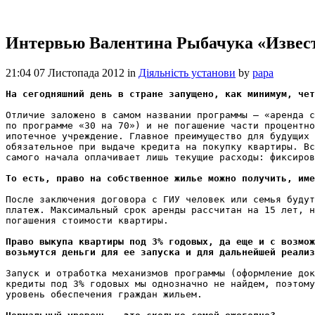
Интервью Валентина Рыбачука «Извести
21:04 07 Листопада 2012
in
Діяльність установи
by
papa
На сегодняшний день в стране запущено, как минимум, чет
Отличие заложено в самом названии программы – «аренда с
по программе «30 на 70») и не погашение части процентно
ипотечное учреждение. Главное преимущество для будущих 
обязательное при выдаче кредита на покупку квартиры. Вс
самого начала оплачивает лишь текущие расходы: фиксиров
То есть, право на собственное жилье можно получить, име
После заключения договора с ГИУ человек или семья будут
платеж. Максимальный срок аренды рассчитан на 15 лет, н
погашения стоимости квартиры.

Право выкупа квартиры под 3% годовых, да еще и с возмож
возьмутся деньги для ее запуска и для дальнейшей реализ
Запуск и отработка механизмов программы (оформление док
кредиты под 3% годовых мы однозначно не найдем, поэтому
уровень обеспечения граждан жильем.
