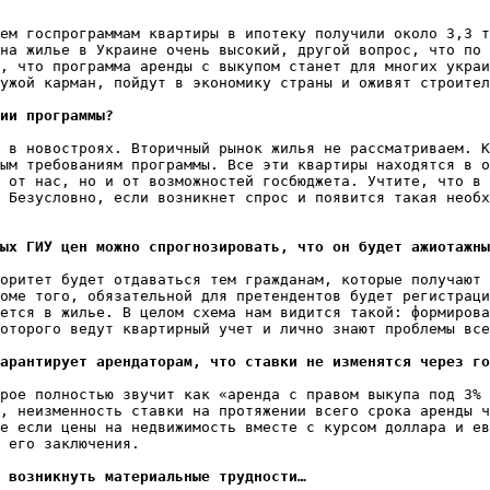
ем госпрограммам квартиры в ипотеку получили около 3,3 т
на жилье в Украине очень высокий, другой вопрос, что по 
, что программа аренды с выкупом станет для многих украи
ужой карман, пойдут в экономику страны и оживят строител
ии программы?
 в новостроях. Вторичный рынок жилья не рассматриваем. К
ым требованиям программы. Все эти квартиры находятся в о
 от нас, но и от возможностей госбюджета. Учтите, что в 
 Безусловно, если возникнет спрос и появится такая необх
ых ГИУ цен можно спрогнозировать, что он будет ажиотажны
оритет будет отдаваться тем гражданам, которые получают 
оме того, обязательной для претендентов будет регистраци
ется в жилье. В целом схема нам видится такой: формирова
оторого ведут квартирный учет и лично знают проблемы все
арантирует арендаторам, что ставки не изменятся через го
рое полностью звучит как «аренда с правом выкупа под 3% 
, неизменность ставки на протяжении всего срока аренды ч
е если цены на недвижимость вместе с курсом доллара и ев
 его заключения.

 возникнуть материальные трудности…