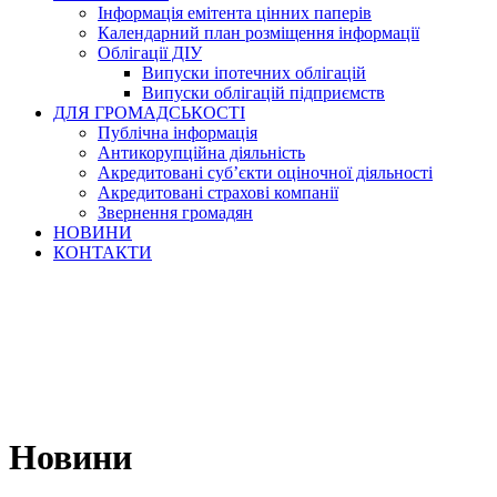
Інформація емітента цінних паперів
Календарний план розміщення інформації
Облігації ДІУ
Випуски іпотечних облігацій
Випуски облігацій підприємств
ДЛЯ ГРОМАДСЬКОСТІ
Публічна інформація
Антикорупційна діяльність
Акредитовані суб’єкти оціночної діяльності
Акредитовані страхові компанії
Звернення громадян
НОВИНИ
КОНТАКТИ
Новини