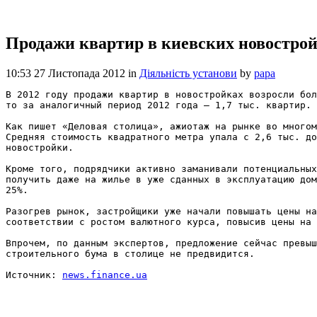
Продажи квартир в киевских новострой
10:53 27 Листопада 2012
in
Діяльність установи
by
papa
В 2012 году продажи квартир в новостройках возросли бол
то за аналогичный период 2012 года — 1,7 тыс. квартир.

Как пишет «Деловая столица», ажиотаж на рынке во многом
Средняя стоимость квадратного метра упала с 2,6 тыс. до
новостройки.

Кроме того, подрядчики активно заманивали потенциальных
получить даже на жилье в уже сданных в эксплуатацию дом
25%.

Разогрев рынок, застройщики уже начали повышать цены на
соответствии с ростом валютного курса, повысив цены на 
Впрочем, по данным экспертов, предложение сейчас превыш
строительного бума в столице не предвидится.

Источник: 
news.finance.ua