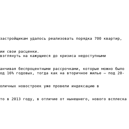
застройщикам удалось реализовать порядка 700 квартир, 
ии свои расценки.

взглянуть на кажущиеся до кризиса недоступными 
анчивая беспроцентными рассрочками, которые можно было 
од 16% годовых, тогда как на вторичное жилье – под 20-
оличных новостроек уже провели индексацию в 
то в 2013 году, в отличие от нынешнего, нового всплеска 