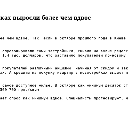
ках выросли более чем вдвое
ее чем вдвое. Так, если в октябре прошлого года в Киеве 
 спровоцировали сами застройщики, снизив на волне рецесс
 1,4 тыс. долларов, что заставило покупателей по-новому 
 покупателей различными акциями, начиная от скидок и зак
ах. А кредиты на покупку квартир в новостройках выдают п
 самое доступное жилье. В октябре как минимум десяток ст
500-700 грн./кв.м.

ает спрос как минимум вдвое. Специалисты прогнозируют, ч