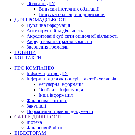
Облігації ДІУ
Випуски іпотечних облігацій
Випуски облігацій підприємств
ДЛЯ ГРОМАДСЬКОСТІ
Публічна інформація
Антикорупційна діяльність
Акредитовані суб’єкти оціночної діяльності
Акредитовані страхові компанії
Звернення громадян
НОВИНИ
КОНТАКТИ
ПРО КОМПАНІЮ
Інформація про ДІУ
Інформація для акціонерів та стейкхолдерів
Регулярна інформація
Особлива інформація
Інша інформація
Фінансова звітність
Закупівлі
Нормативно-правові документи
СФЕРИ ДІЯЛЬНОСТІ
Іпотека
Фінансовий лізинг
ІНВЕСТОРАМ