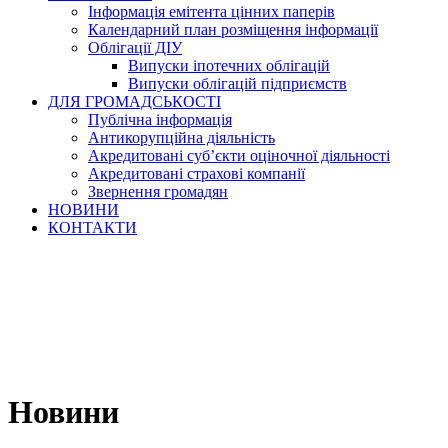
Інформація емітента цінних паперів
Календарний план розміщення інформації
Облігації ДІУ
Випуски іпотечних облігацій
Випуски облігацій підприємств
ДЛЯ ГРОМАДСЬКОСТІ
Публічна інформація
Антикорупційна діяльність
Акредитовані суб’єкти оціночної діяльності
Акредитовані страхові компанії
Звернення громадян
НОВИНИ
КОНТАКТИ
Новини