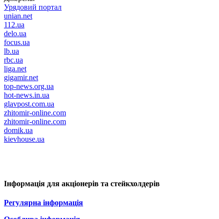
Урядовий портал
unian.net
112.ua
delo.ua
focus.ua
lb.ua
rbc.ua
liga.net
gigamir.net
top-news.org.ua
hot-news.in.ua
glavpost.com.ua
zhitomir-online.com
zhitomir-online.com
domik.ua
kievhouse.ua
Інформація для акціонерів та стейкхолдерів
Регулярна інформація