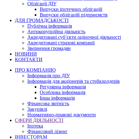
Облігації ДІУ
Випуски іпотечних облігацій
Випуски облігацій підприємств
ДЛЯ ГРОМАДСЬКОСТІ
Публічна інформація
Антикорупційна діяльність
Акредитовані суб’єкти оціночної діяльності
Акредитовані страхові компанії
Звернення громадян
НОВИНИ
КОНТАКТИ
ПРО КОМПАНІЮ
Інформація про ДІУ
Інформація для акціонерів та стейкхолдерів
Регулярна інформація
Особлива інформація
Інша інформація
Фінансова звітність
Закупівлі
Нормативно-правові документи
СФЕРИ ДІЯЛЬНОСТІ
Іпотека
Фінансовий лізинг
ІНВЕСТОРАМ