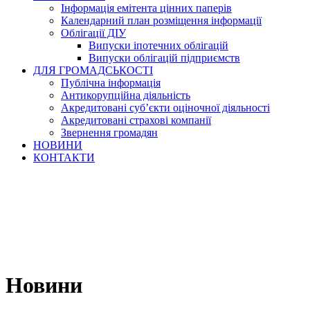
Інформація емітента цінних паперів
Календарний план розміщення інформації
Облігації ДІУ
Випуски іпотечних облігацій
Випуски облігацій підприємств
ДЛЯ ГРОМАДСЬКОСТІ
Публічна інформація
Антикорупційна діяльність
Акредитовані суб’єкти оціночної діяльності
Акредитовані страхові компанії
Звернення громадян
НОВИНИ
КОНТАКТИ
Новини