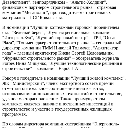
Девелопмент”, генподрядчиком – “Альтис-Холдинг”,
финансовым партнером строительного рынка – страховая
компания “Мегаполис”, производителем строительных
материалов – ПСГ Ковальская.
В номинации “Лучший коттеджный городок” победителем
стал “Зеленый берег”, “Лучшая региональная компания” –
“Интергал-Буд”, “Лучший торговый центр” – ТРЦ “Ocean
Plaza”, “Топ-менеджер строительного рынка” – генеральный
директор компании ТММ Николай Толмачев, “Архитектор
года” – главный архитектор Киева Сергей Целовальник,
“Журналист строительного рынка” – обозреватель журнала
Forbes Нина Мищенко, “Лучшие технологические решения в
строительстве” – компания “ЕвроСПА”.
Говоря о победителе в номинации “Лучший жилой комплекс”,
ЖК “Министерский”, члены экспертного совета премии
отметили оптимальное соотношение цена-качество,
использование инновационных технологий в строительстве,
удачное месторасположение. Также преимуществом
комплекса является наличие иностранных инвестиций в
строительство и участие в государственных жилищных
программах.
По словам директора компании-застройщика “Энергополь-