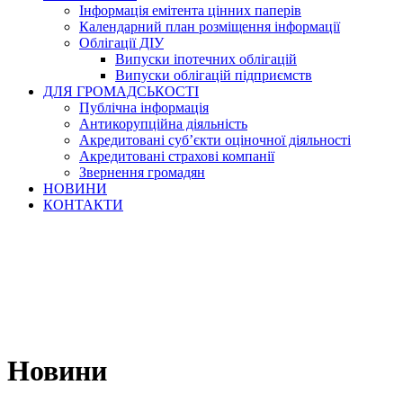
Інформація емітента цінних паперів
Календарний план розміщення інформації
Облігації ДІУ
Випуски іпотечних облігацій
Випуски облігацій підприємств
ДЛЯ ГРОМАДСЬКОСТІ
Публічна інформація
Антикорупційна діяльність
Акредитовані суб’єкти оціночної діяльності
Акредитовані страхові компанії
Звернення громадян
НОВИНИ
КОНТАКТИ
Новини