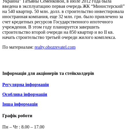
Украина” Татьяны Семенковой, в июле 2012 года была
введена в эксплуатацию первая очередь ЖК “Министерский”
на 540 квартир. 50 млн. долл. в строительство инвестировала
иностранная компания, еще 32 млн. грн. было привлечено за
счет кредитных ресурсов Государственного ипотечного
учреждения. В этом году планируется завершить
строительство второй очереди на 850 квартир и во II кв.
начать строительство третьей очереди жилого комплекса.
По материалам:
realty.obozrevatel.com
Інформація для акціонерів та стейкхолдерів
Регулярна інформація
Особлива інформація
Інша інформація
Графік роботи
Пн – Чт :
8.00 – 17.00