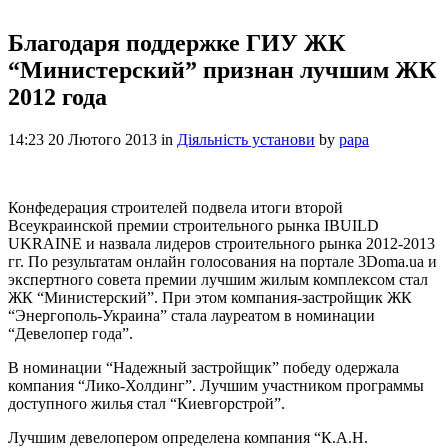
Благодаря поддержке ГИУ ЖК
“Министерский” признан лучшим ЖК
2012 года
14:23 20 Лютого 2013
in
Діяльність установи
by
papa
Конфедерация строителей подвела итоги второй
Всеукраинской премии строительного рынка IBUILD
UKRAINE и назвала лидеров строительного рынка 2012-2013
гг. По результатам онлайн голосования на портале 3Doma.ua и
экспертного совета премии лучшим жилым комплексом стал
ЖК “Министерский”. При этом компания-застройщик ЖК
“Энергополь-Украина” стала лауреатом в номинации
“Девелопер года”.
В номинации “Надежный застройщик” победу одержала
компания “Лико-Холдинг”. Лучшим участником программы
доступного жилья стал “Киевгорстрой”.
Лучшим девелопером определена компания “К.А.Н.