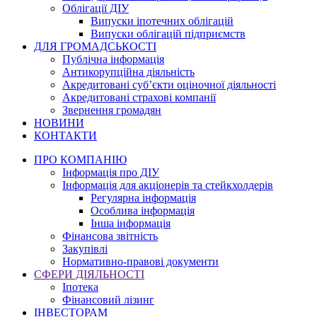
Облігації ДІУ
Випуски іпотечних облігацій
Випуски облігацій підприємств
ДЛЯ ГРОМАДСЬКОСТІ
Публічна інформація
Антикорупційна діяльність
Акредитовані суб’єкти оціночної діяльності
Акредитовані страхові компанії
Звернення громадян
НОВИНИ
КОНТАКТИ
ПРО КОМПАНІЮ
Інформація про ДІУ
Інформація для акціонерів та стейкхолдерів
Регулярна інформація
Особлива інформація
Інша інформація
Фінансова звітність
Закупівлі
Нормативно-правові документи
СФЕРИ ДІЯЛЬНОСТІ
Іпотека
Фінансовий лізинг
ІНВЕСТОРАМ