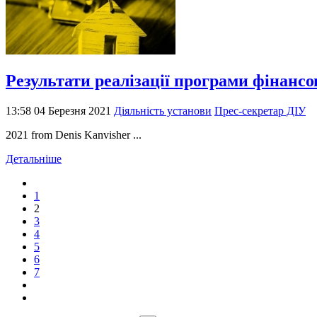
Результати реалізації програми фінансо
13:58 04 Березня 2021
Діяльність установи
Прес-секретар ДІУ
2021 from Denis Kanvisher ...
Детальніше
1
2
3
4
5
6
7