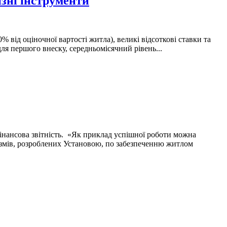
зні інструменти
 від оціночної вартості житла), великі відсоткові ставки та
ля першого внеску, середньомісячний рівень...
 фінансова звітність. «Як приклад успішної роботи можна
анізмів, розроблених Установою, по забезпеченню житлом