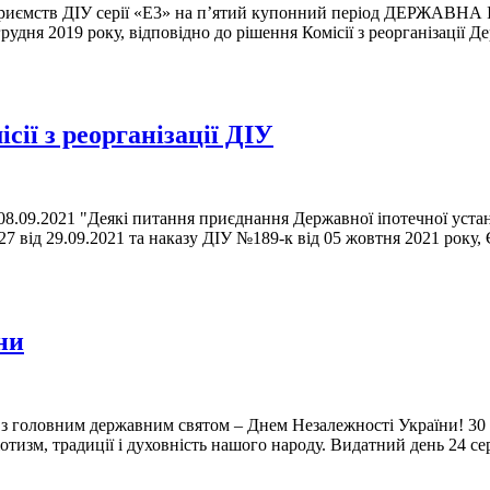
підприємств ДІУ серії «E3» на п’ятий купонний період ДЕРЖА
удня 2019 року, відповідно до рішення Комісії з реорганізації Д
ії з реорганізації ДІУ
08.09.2021 "Деякі питання приєднання Державної іпотечної уста
 від 29.09.2021 та наказу ДIУ №189-к вiд 05 жовтня 2021 року, Є
ни
с з головним державним святом – Днем Незалежності України! 30 
тизм, традиції і духовність нашого народу. Видатний день 24 сер