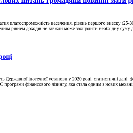
лових питань громадяни повинні мати рі
атня платоспроможність населення, рівень першого внеску (25-30%
еднім рівнем доходів не завжди може заощадити необхідну суму д
році
ть Державної іпотечної установи у 2020 році, статистичні дані,
 МВС програми фінансового лізингу, яка стала одним з нових мех