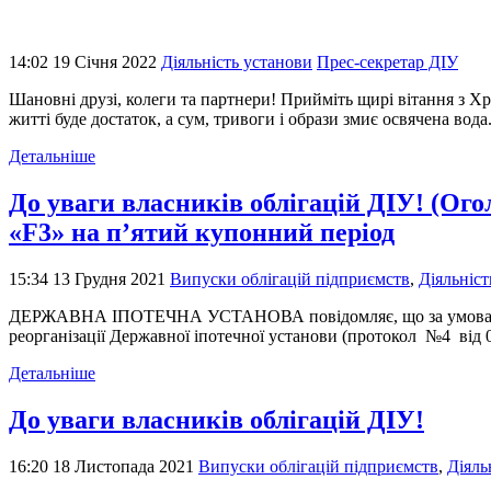
14:02 19 Січня 2022
Діяльність установи
Прес-секретар ДІУ
Шановні друзі, колеги та партнери! Прийміть щирі вітання з Хре
житті буде достаток, а сум, тривоги і образи змиє освячена вода
Детальніше
До уваги власників облігацій ДІУ! (Ого
«F3» на п’ятий купонний період
15:34 13 Грудня 2021
Випуски облігацій підприємств
,
Діяльніст
ДЕРЖАВНА ІПОТЕЧНА УСТАНОВА повідомляє, що за умовами Ріше
реорганізації Державної іпотечної установи (протокол №4 від 03
Детальніше
До уваги власників облігацій ДІУ!
16:20 18 Листопада 2021
Випуски облігацій підприємств
,
Діяль