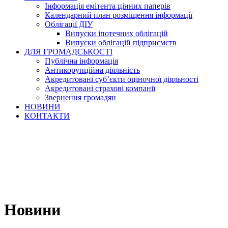
Інформація емітента цінних паперів
Календарний план розміщення інформації
Облігації ДІУ
Випуски іпотечних облігацій
Випуски облігацій підприємств
ДЛЯ ГРОМАДСЬКОСТІ
Публічна інформація
Антикорупційна діяльність
Акредитовані суб’єкти оціночної діяльності
Акредитовані страхові компанії
Звернення громадян
НОВИНИ
КОНТАКТИ
Новини