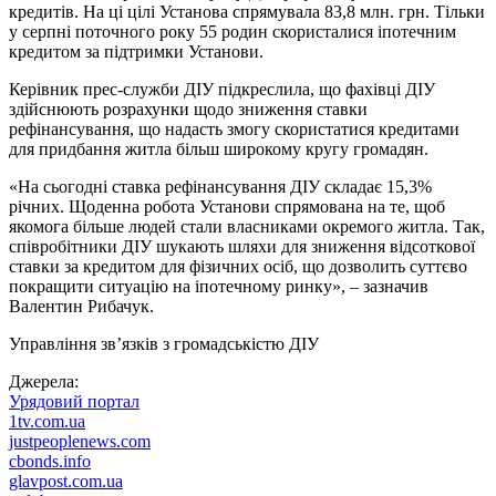
кредитів. На ці цілі Установа спрямувала 83,8 млн. грн. Тільки
у серпні поточного року 55 родин скористалися іпотечним
кредитом за підтримки Установи.
Керівник прес-служби ДІУ підкреслила, що фахівці ДІУ
здійснюють розрахунки щодо зниження ставки
рефінансування, що надасть змогу скористатися кредитами
для придбання житла більш широкому кругу громадян.
«На сьогодні ставка рефінансування ДІУ складає 15,3%
річних. Щоденна робота Установи спрямована на те, щоб
якомога більше людей стали власниками окремого житла. Так,
співробітники ДІУ шукають шляхи для зниження відсоткової
ставки за кредитом для фізичних осіб, що дозволить суттєво
покращити ситуацію на іпотечному ринку», – зазначив
Валентин Рибачук.
Управління зв’язків з громадськістю ДІУ
Джерела:
Урядовий портал
1tv.com.ua
justpeoplenews.com
cbonds.info
glavpost.com.ua