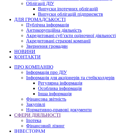
Облігації ДІУ
Випуски іпотечних облігацій
Випуски облігацій підприємств
ДЛЯ ГРОМАДСЬКОСТІ
Публічна інформація
Антикорупційна діяльність
Акредитовані суб’єкти оціночної діяльності
Акредитовані страхові компанії
Звернення громадян
НОВИНИ
КОНТАКТИ
ПРО КОМПАНІЮ
Інформація про ДІУ
Інформація для акціонерів та стейкхолдерів
Регулярна інформація
Особлива інформація
Інша інформація
Фінансова звітність
Закупівлі
Нормативно-правові документи
СФЕРИ ДІЯЛЬНОСТІ
Іпотека
Фінансовий лізинг
ІНВЕСТОРАМ