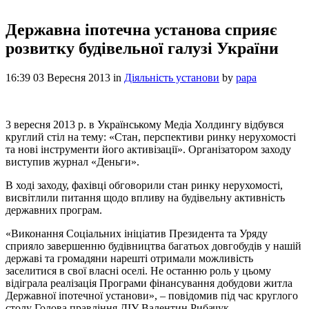
Державна іпотечна установа сприяє
розвитку будівельної галузі України
16:39 03 Вересня 2013
in
Діяльність установи
by
papa
3 вересня 2013 р. в Українському Медіа Холдингу відбувся
круглий стіл на тему: «Стан, перспективи ринку нерухомості
та нові інструменти його активізації». Організатором заходу
виступив журнал «Деньги».
В ході заходу, фахівці обговорили стан ринку нерухомості,
висвітлили питання щодо впливу на будівельну активність
державних програм.
«Виконання Соціальних ініціатив Президента та Уряду
сприяло завершенню будівництва багатьох довгобудів у нашій
державі та громадяни нарешті отримали можливість
заселитися в свої власні оселі. Не останню роль у цьому
відіграла реалізація Програми фінансування добудови житла
Державної іпотечної установи», – повідомив під час круглого
столу Голова правління ДІУ Валентин Рибачук.