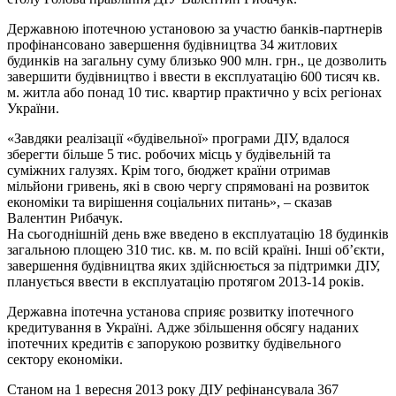
Державною іпотечною установою за участю банків-партнерів
профінансовано завершення будівництва 34 житлових
будинків на загальну суму близько 900 млн. грн., це дозволить
завершити будівництво і ввести в експлуатацію 600 тисяч кв.
м. житла або понад 10 тис. квартир практично у всіх регіонах
України.
«Завдяки реалізації «будівельної» програми ДІУ, вдалося
зберегти більше 5 тис. робочих місць у будівельній та
суміжних галузях. Крім того, бюджет країни отримав
мільйони гривень, які в свою чергу спрямовані на розвиток
економіки та вирішення соціальних питань», – сказав
Валентин Рибачук.
На сьогоднішній день вже введено в експлуатацію 18 будинків
загальною площею 310 тис. кв. м. по всій країні. Інші об’єкти,
завершення будівництва яких здійснюється за підтримки ДІУ,
планується ввести в експлуатацію протягом 2013-14 років.
Державна іпотечна установа сприяє розвитку іпотечного
кредитування в Україні. Адже збільшення обсягу наданих
іпотечних кредитів є запорукою розвитку будівельного
сектору економіки.
Станом на 1 вересня 2013 року ДІУ рефінансувала 367