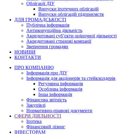
Облігації ДІУ
Випуски іпотечних облігацій
Випуски облігацій підприємств
ДЛЯ ГРОМАДСЬКОСТІ
Публічна інформація
Антикорупційна діяльність
Акредитовані суб’єкти оціночної діяльності
Акредитовані страхові компанії
Звернення громадян
НОВИНИ
КОНТАКТИ
ПРО КОМПАНІЮ
Інформація про ДІУ
Інформація для акціонерів та стейкхолдерів
Регулярна інформація
Особлива інформація
Інша інформація
Фінансова звітність
Закупівлі
Нормативно-правові документи
СФЕРИ ДІЯЛЬНОСТІ
Іпотека
Фінансовий лізинг
ІНВЕСТОРАМ