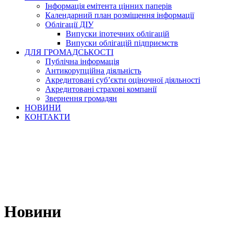
Інформація емітента цінних паперів
Календарний план розміщення інформації
Облігації ДІУ
Випуски іпотечних облігацій
Випуски облігацій підприємств
ДЛЯ ГРОМАДСЬКОСТІ
Публічна інформація
Антикорупційна діяльність
Акредитовані суб’єкти оціночної діяльності
Акредитовані страхові компанії
Звернення громадян
НОВИНИ
КОНТАКТИ
Новини