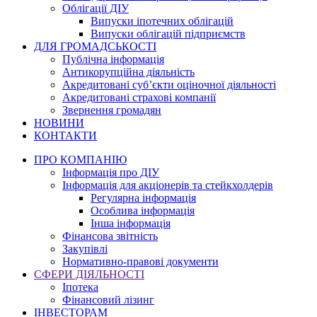
Облігації ДІУ
Випуски іпотечних облігацій
Випуски облігацій підприємств
ДЛЯ ГРОМАДСЬКОСТІ
Публічна інформація
Антикорупційна діяльність
Акредитовані суб’єкти оціночної діяльності
Акредитовані страхові компанії
Звернення громадян
НОВИНИ
КОНТАКТИ
ПРО КОМПАНІЮ
Інформація про ДІУ
Інформація для акціонерів та стейкхолдерів
Регулярна інформація
Особлива інформація
Інша інформація
Фінансова звітність
Закупівлі
Нормативно-правові документи
СФЕРИ ДІЯЛЬНОСТІ
Іпотека
Фінансовий лізинг
ІНВЕСТОРАМ