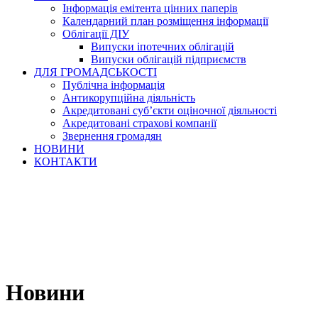
Інформація емітента цінних паперів
Календарний план розміщення інформації
Облігації ДІУ
Випуски іпотечних облігацій
Випуски облігацій підприємств
ДЛЯ ГРОМАДСЬКОСТІ
Публічна інформація
Антикорупційна діяльність
Акредитовані суб’єкти оціночної діяльності
Акредитовані страхові компанії
Звернення громадян
НОВИНИ
КОНТАКТИ
Новини