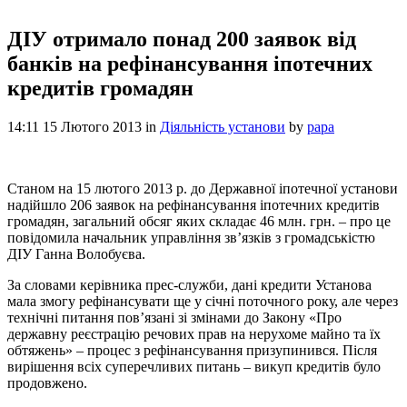
ДІУ отримало понад 200 заявок від
банків на рефінансування іпотечних
кредитів громадян
14:11 15 Лютого 2013
in
Діяльність установи
by
papa
Станом на 15 лютого 2013 р. до Державної іпотечної установи
надійшло 206 заявок на рефінансування іпотечних кредитів
громадян, загальний обсяг яких складає 46 млн. грн. – про це
повідомила начальник управління зв’язків з громадськістю
ДІУ Ганна Волобуєва.
За словами керівника прес-служби, дані кредити Установа
мала змогу рефінансувати ще у січні поточного року, але через
технічні питання пов’язані зі змінами до Закону «Про
державну реєстрацію речових прав на нерухоме майно та їх
обтяжень» – процес з рефінансування призупинився. Після
вирішення всіх суперечливих питань – викуп кредитів було
продовжено.