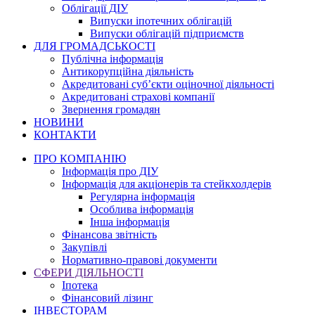
Облігації ДІУ
Випуски іпотечних облігацій
Випуски облігацій підприємств
ДЛЯ ГРОМАДСЬКОСТІ
Публічна інформація
Антикорупційна діяльність
Акредитовані суб’єкти оціночної діяльності
Акредитовані страхові компанії
Звернення громадян
НОВИНИ
КОНТАКТИ
ПРО КОМПАНІЮ
Інформація про ДІУ
Інформація для акціонерів та стейкхолдерів
Регулярна інформація
Особлива інформація
Інша інформація
Фінансова звітність
Закупівлі
Нормативно-правові документи
СФЕРИ ДІЯЛЬНОСТІ
Іпотека
Фінансовий лізинг
ІНВЕСТОРАМ