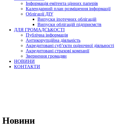
Інформація емітента цінних паперів
Календарний план розміщення інформації
Облігації ДІУ
Випуски іпотечних облігацій
Випуски облігацій підприємств
ДЛЯ ГРОМАДСЬКОСТІ
Публічна інформація
Антикорупційна діяльність
Акредитовані суб’єкти оціночної діяльності
Акредитовані страхові компанії
Звернення громадян
НОВИНИ
КОНТАКТИ
Новини