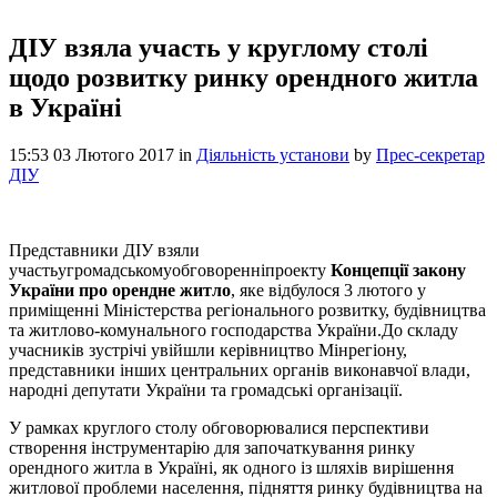
ДІУ взяла участь у круглому столі
щодо розвитку ринку орендного житла
в Україні
15:53 03 Лютого 2017
in
Діяльність установи
by
Прес-секретар
ДІУ
Представники ДІУ взяли
участьугромадськомуобговоренніпроекту
Концепції закону
України про орендне житло
, яке відбулося 3 лютого у
приміщенні Міністерства регіонального розвитку, будівництва
та житлово-комунального господарства України.До складу
учасників зустрічі увійшли керівництво Мінрегіону,
представники інших центральних органів виконавчої влади,
народні депутати України та громадські організації.
У рамках круглого столу обговорювалися перспективи
створення інструментарію для започаткування ринку
орендного житла в Україні, як одного із шляхів вирішення
житлової проблеми населення, підняття ринку будівництва на