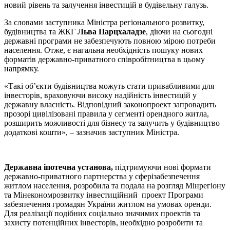
новий рівень та залучення інвестицій в будівельну галузь.
За словами заступника Міністра регіонального розвитку,
будівництва та ЖКГ
Льва Парцхаладзе
, діючи на сьогодні
державні програми не забезпечують повною мірою потреби
населення. Отже, є нагальна необхідність пошуку нових
форматів державно-приватного співробітництва в цьому
напрямку.
«Такі об’єкти будівництва можуть стати привабливими для
інвесторів, враховуючи високу надійність інвестицій у
державну власність. Відповідний законопроект запровадить
прозорі цивілізовані правила у сегменті орендного житла,
розширить можливості для бізнесу та залучить у будівництво
додаткові кошти», – зазначив заступник Міністра.
Державна іпотечна установа,
підтримуючи нові формати
державно-приватного партнерства у сферізабезпечення
житлом населення, розробила та подала на розгляд Мінрегіону
та Мінекономрозвитку інвестиційний проект Програми
забезпечення громадян України житлом на умовах оренди.
Для реалізації подібних соціально значимих проектів та
захисту потенційних інвесторів, необхідно розробити та