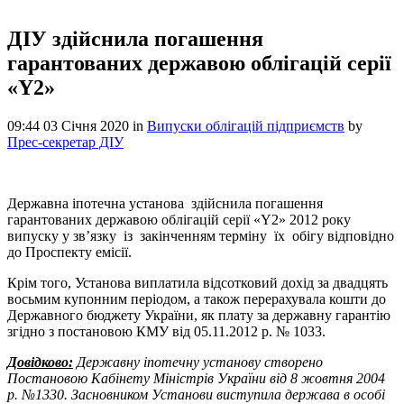
ДІУ здійснила погашення
гарантованих державою облігацій серії
«Y2»
09:44 03 Січня 2020
in
Випуски облігацій підприємств
by
Прес-секретар ДІУ
Державна іпотечна установа здійснила погашення
гарантованих державою облігацій серії «Y2» 2012 року
випуску у зв’язку із закінченням терміну їх обігу відповідно
до Проспекту емісії.
Крім того, Установа виплатила відсотковий дохід за двадцять
восьмим купонним періодом, а також перерахувала кошти до
Державного бюджету України, як плату за державну гарантію
згідно з постановою КМУ від 05.11.2012 р. № 1033.
Довідково:
Державну іпотечну установу створено
Постановою Кабінету Міністрів України від 8 жовтня 2004
р. №1330. Засновником Установи виступила держава в особі