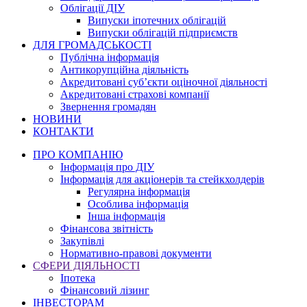
Облігації ДІУ
Випуски іпотечних облігацій
Випуски облігацій підприємств
ДЛЯ ГРОМАДСЬКОСТІ
Публічна інформація
Антикорупційна діяльність
Акредитовані суб’єкти оціночної діяльності
Акредитовані страхові компанії
Звернення громадян
НОВИНИ
КОНТАКТИ
ПРО КОМПАНІЮ
Інформація про ДІУ
Інформація для акціонерів та стейкхолдерів
Регулярна інформація
Особлива інформація
Інша інформація
Фінансова звітність
Закупівлі
Нормативно-правові документи
СФЕРИ ДІЯЛЬНОСТІ
Іпотека
Фінансовий лізинг
ІНВЕСТОРАМ