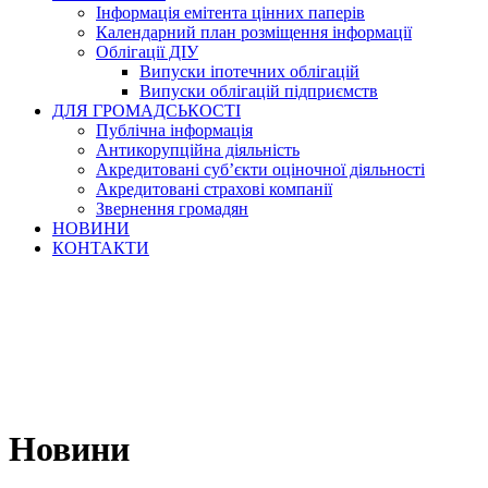
Інформація емітента цінних паперів
Календарний план розміщення інформації
Облігації ДІУ
Випуски іпотечних облігацій
Випуски облігацій підприємств
ДЛЯ ГРОМАДСЬКОСТІ
Публічна інформація
Антикорупційна діяльність
Акредитовані суб’єкти оціночної діяльності
Акредитовані страхові компанії
Звернення громадян
НОВИНИ
КОНТАКТИ
Новини