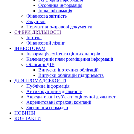
Особлива інформація
Інша інформація
Фінансова звітність
Закупівлі
Нормативно-правові документи
СФЕРИ ДІЯЛЬНОСТІ
Іпотека
Фінансовий лізинг
ІНВЕСТОРАМ
Інформація емітента цінних паперів
Календарний план розміщення інформації
Облігації ДІУ
Випуски іпотечних облігацій
Випуски облігацій підприємств
ДЛЯ ГРОМАДСЬКОСТІ
Публічна інформація
Антикорупційна діяльність
Акредитовані суб’єкти оціночної діяльності
Акредитовані страхові компанії
Звернення громадян
НОВИНИ
КОНТАКТИ