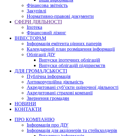
Фінансова звітність
Закупівлі
Нормативно-правові документи
СФЕРИ ДІЯЛЬНОСТІ
Іпотека
Фінансовий лізинг
ІНВЕСТОРАМ
Інформація емітента цінних паперів
Календарний план розміщення інформації
Облігації ДІУ
Випуски іпотечних облігацій
Випуски облігацій підприємств
ДЛЯ ГРОМАДСЬКОСТІ
Публічна інформація
Антикорупційна діяльність
Акредитовані суб’єкти оціночної діяльності
Акредитовані страхові компанії
Звернення громадян
НОВИНИ
КОНТАКТИ
ПРО КОМПАНІЮ
Інформація про ДІУ
Інформація для акціонерів та стейкхолдерів
Регулярна інформація