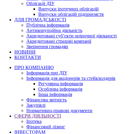
Облігації ДІУ
Випуски іпотечних облігацій
Випуски облігацій підприємств
ДЛЯ ГРОМАДСЬКОСТІ
Публічна інформація
Антикорупційна діяльність
Акредитовані суб’єкти оціночної діяльності
Акредитовані страхові компанії
Звернення громадян
НОВИНИ
КОНТАКТИ
ПРО КОМПАНІЮ
Інформація про ДІУ
Інформація для акціонерів та стейкхолдерів
Регулярна інформація
Особлива інформація
Інша інформація
Фінансова звітність
Закупівлі
Нормативно-правові документи
СФЕРИ ДІЯЛЬНОСТІ
Іпотека
Фінансовий лізинг
ІНВЕСТОРАМ