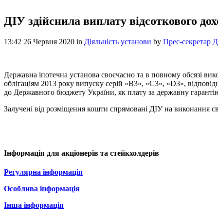
ДІУ здійснила виплату відсоткового до
13:42 26 Червня 2020
in
Діяльність установи
by
Прес-секретар 
Державна іпотечна установа своєчасно та в повному обсязі ви
облігаціям 2013 року випуску серій «В3», «С3», «D3», відповід
до Державного бюджету України, як плату за державну гарантію
Залучені від розміщення кошти спрямовані ДІУ на виконання св
Інформація для акціонерів та стейкхолдерів
Регулярна інформація
Особлива інформація
Інша інформація