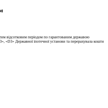
ям
цятим відсотковим періодом по гарантованим державою
«С3», «D3» Державної іпотечної установи та перерахувала кошти