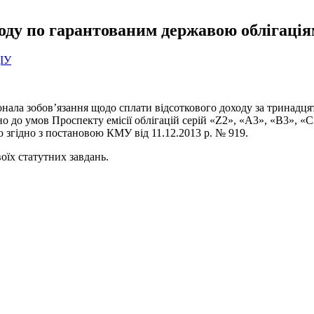
ходу по гарантованим державою облігаці
ДІУ
конала зобов’язання щодо сплати відсоткового доходу за тринад
но до умов Проспекту емісії облігацій серій «Z2», «А3», «В3», 
 згідно з постановою КМУ від 11.12.2013 р. № 919.
оїх статутних завдань.