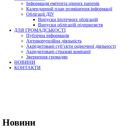
Інформація емітента цінних паперів
Календарний план розміщення інформації
Облігації ДІУ
Випуски іпотечних облігацій
Випуски облігацій підприємств
ДЛЯ ГРОМАДСЬКОСТІ
Публічна інформація
Антикорупційна діяльність
Акредитовані суб’єкти оціночної діяльності
Акредитовані страхові компанії
Звернення громадян
НОВИНИ
КОНТАКТИ
Новини