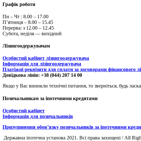
Графік роботи
Пн – Чт :
8.00 – 17.00
П’ятниця – 8.00 – 15.45
Перерва: з 12.00 – 12.45
Субота, неділя — вихідний
Лізингоодержувачам
Особистий кабінет лізингоодержувача
Інформація для лізінгоодержувача
Платіжні реквізити для сплати за договорами фінансового л
Довідкова лінія: +38 (044) 207 14 00
Якщо у Вас виникли технічні питання, то зверніться, будь ласка
Позичальникам за іпотечними кредитами
Особистий кабінет
Інформація для позичальників
Призупинення обов’язку позичальників за іпотечними кред
Державна іпотечна установа 2021. Всі права захищені / All Righ