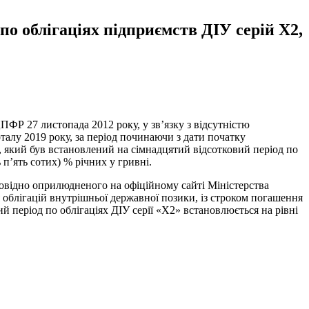
по облігаціях підприємств ДІУ серій X2,
27 листопада 2012 року, у зв’язку з відсутністю
талу 2019 року, за період починаючи з дати початку
и, який був встановлений на сімнадцятий відсотковий період по
 п’ять сотих) % річних у гривні.
овідно оприлюдненого на офіційному сайті Міністерства
 облігацій внутрішньої державної позики, із строком погашення
ий період по облігаціях ДІУ серії «X2» встановлюється на рівні