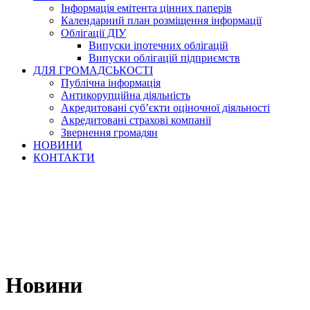
Інформація емітента цінних паперів
Календарний план розміщення інформації
Облігації ДІУ
Випуски іпотечних облігацій
Випуски облігацій підприємств
ДЛЯ ГРОМАДСЬКОСТІ
Публічна інформація
Антикорупційна діяльність
Акредитовані суб’єкти оціночної діяльності
Акредитовані страхові компанії
Звернення громадян
НОВИНИ
КОНТАКТИ
Новини