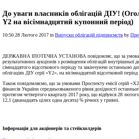
До уваги власників облігацій ДІУ! (Ого
Y2 на вісімнадцятий купонний період)
10:50 28 Лютого 2017
in
Випуски облігацій підприємств
by
Пре
ДЕРЖАВНА ІПОТЕЧНА УСТАНОВА повідомляє, що за умовами Прос
результативних аукціонів з розміщення облігацій внутрішньої д
сімнадцятого відсоткового періоду та закінчуючи останньою дат
облігаціях ДІУ серії «Y2», на вісімнадцятий відсотковий період 
Також повідомляємо, що за умовами Проспекту емісії серій «X
фінансів України середньозваженого рівня дохідності останньо
протягом четвертого кварталу 2017 року, що відбувся 28 лютого 
12,1 (дванадцять цілих одна десята) % річних у гривні.
Інформація для акціонерів та стейкхолдерів