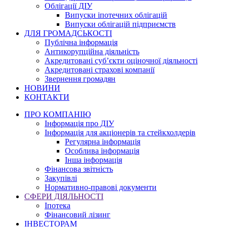
Облігації ДІУ
Випуски іпотечних облігацій
Випуски облігацій підприємств
ДЛЯ ГРОМАДСЬКОСТІ
Публічна інформація
Антикорупційна діяльність
Акредитовані суб’єкти оціночної діяльності
Акредитовані страхові компанії
Звернення громадян
НОВИНИ
КОНТАКТИ
ПРО КОМПАНІЮ
Інформація про ДІУ
Інформація для акціонерів та стейкхолдерів
Регулярна інформація
Особлива інформація
Інша інформація
Фінансова звітність
Закупівлі
Нормативно-правові документи
СФЕРИ ДІЯЛЬНОСТІ
Іпотека
Фінансовий лізинг
ІНВЕСТОРАМ