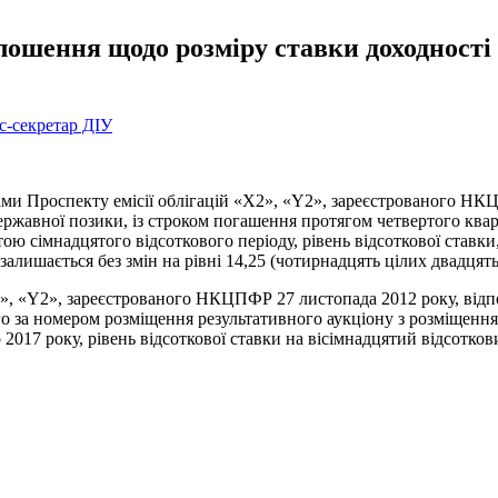
лошення щодо розміру ставки доходності 
с-секретар ДІУ
пекту емісії облігацій «X2», «Y2», зареєстрованого НКЦПФР 
ержавної позики, із строком погашення протягом четвертого квар
ою сімнадцятого відсоткового періоду, рівень відсоткової ставк
залишається без змін на рівні 14,25 (чотирнадцять цілих двадцять
2», «Y2», зареєстрованого НКЦПФР 27 листопада 2012 року, відп
го за номером розміщення результативного аукціону з розміщення
2017 року, рівень відсоткової ставки на вісімнадцятий відсотков