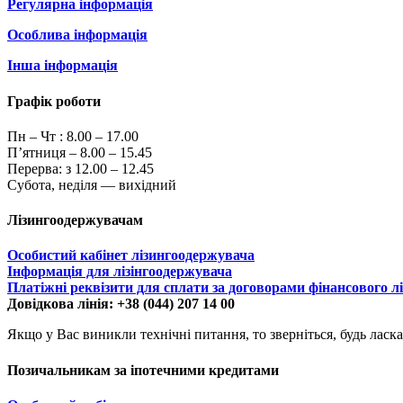
Регулярна інформація
Особлива інформація
Інша інформація
Графік роботи
Пн – Чт :
8.00 – 17.00
П’ятниця – 8.00 – 15.45
Перерва: з 12.00 – 12.45
Субота, неділя — вихідний
Лізингоодержувачам
Особистий кабінет лізингоодержувача
Інформація для лізінгоодержувача
Платіжні реквізити для сплати за договорами фінансового л
Довідкова лінія: +38 (044) 207 14 00
Якщо у Вас виникли технічні питання, то зверніться, будь ласка
Позичальникам за іпотечними кредитами