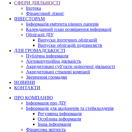
СФЕРИ ДІЯЛЬНОСТІ
Іпотека
Фінансовий лізинг
ІНВЕСТОРАМ
Інформація емітента цінних паперів
Календарний план розміщення інформації
Облігації ДІУ
Випуски іпотечних облігацій
Випуски облігацій підприємств
ДЛЯ ГРОМАДСЬКОСТІ
Публічна інформація
Антикорупційна діяльність
Акредитовані суб’єкти оціночної діяльності
Акредитовані страхові компанії
Звернення громадян
НОВИНИ
КОНТАКТИ
ПРО КОМПАНІЮ
Інформація про ДІУ
Інформація для акціонерів та стейкхолдерів
Регулярна інформація
Особлива інформація
Інша інформація
Фінансова звітність