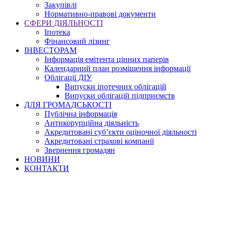
Закупівлі
Нормативно-правові документи
СФЕРИ ДІЯЛЬНОСТІ
Іпотека
Фінансовий лізинг
ІНВЕСТОРАМ
Інформація емітента цінних паперів
Календарний план розміщення інформації
Облігації ДІУ
Випуски іпотечних облігацій
Випуски облігацій підприємств
ДЛЯ ГРОМАДСЬКОСТІ
Публічна інформація
Антикорупційна діяльність
Акредитовані суб’єкти оціночної діяльності
Акредитовані страхові компанії
Звернення громадян
НОВИНИ
КОНТАКТИ