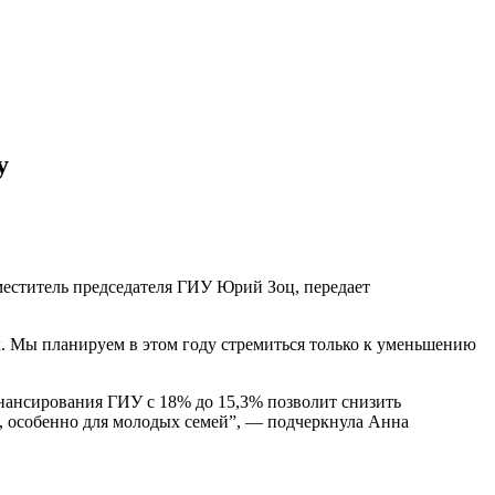
у
меститель председателя ГИУ Юрий Зоц, передает
х. Мы планируем в этом году стремиться только к уменьшению
нансирования ГИУ с 18% до 15,3% позволит снизить
о, особенно для молодых семей”, — подчеркнула Анна