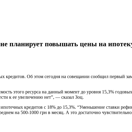
 не планирует повышать цены на ипотек
ых кредитов. Об этом сегодня на совещании сообщил первый за
имость этого ресурса на данный момент до уровня 15,3% годовы
сти к ее увеличению нет”, — сказал Зоц.
 ипотечных кредитов с 18% до 15,3%. “Уменьшение ставки рефи
еднем на 500-1000 грн в месяц. А это достаточно чувствительн