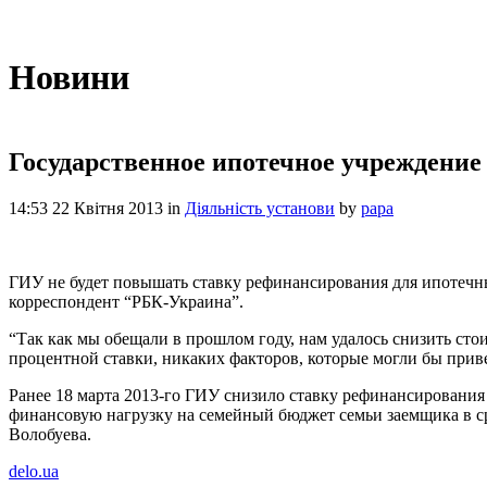
Новини
Государственное ипотечное учреждение
14:53 22 Квітня 2013
in
Діяльність установи
by
papa
ГИУ не будет повышать ставку рефинансирования для ипотечн
корреспондент “РБК-Украина”.
“Так как мы обещали в прошлом году, нам удалось снизить сто
процентной ставки, никаких факторов, которые могли бы приве
Ранее 18 марта 2013-го ГИУ снизило ставку рефинансирования
финансовую нагрузку на семейный бюджет семьи заемщика в ср
Волобуева.
delo.ua