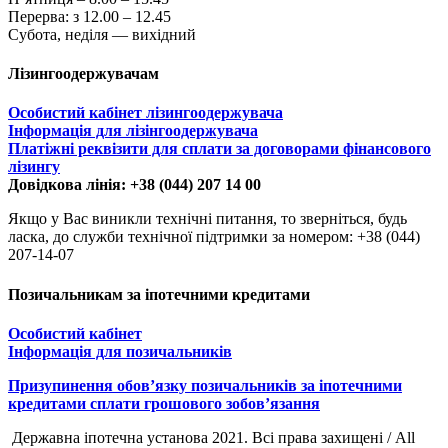
Перерва: з 12.00 – 12.45
Субота, неділя — вихідний
Лізингоодержувачам
Особистий кабінет лізингоодержувача
Інформація для лізінгоодержувача
Платіжні реквізити для сплати за договорами фінансового
лізингу
Довідкова лінія: +38 (044) 207 14 00
Якщо у Вас виникли технічні питання, то зверніться, будь
ласка, до служби технічної підтримки за номером: +38 (044)
207-14-07
Позичальникам за іпотечними кредитами
Особистий кабінет
Інформація для позичальників
Призупинення обов’язку позичальників за іпотечними
кредитами сплати грошового зобов’язання
Державна іпотечна установа 2021. Всі права захищені / All