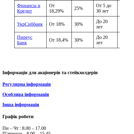
Финансы и
От
От 5 до
25%
19,11
Кредит
18,29%
30 лет
До 20
УкрСиббанк
От 18%
30%
18,69
лет
Пиреус
До 20
От 18,4%
30%
18,78
Банк
лет
Інформація для акціонерів та стейкхолдерів
Регулярна інформація
Особлива інформація
Інша інформація
Графік роботи
Пн – Чт :
8.00 – 17.00
П’ятниця – 8.00 – 15.45