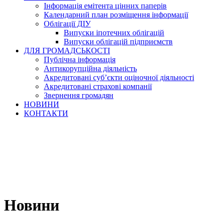
Інформація емітента цінних паперів
Календарний план розміщення інформації
Облігації ДІУ
Випуски іпотечних облігацій
Випуски облігацій підприємств
ДЛЯ ГРОМАДСЬКОСТІ
Публічна інформація
Антикорупційна діяльність
Акредитовані суб’єкти оціночної діяльності
Акредитовані страхові компанії
Звернення громадян
НОВИНИ
КОНТАКТИ
Новини