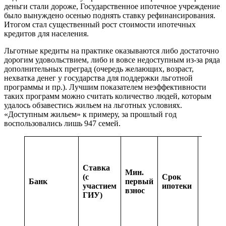
деньги стали дороже, Государственное ипотечное учреждение
было вынуждено осенью поднять ставку рефинансирования.
Итогом стал существенный рост стоимости ипотечных
кредитов для населения.
Льготные кредиты на практике оказываются либо достаточно
дорогим удовольствием, либо и вовсе недоступным из-за ряда
дополнительных преград (очередь желающих, возраст,
нехватка денег у государства для поддержки льготной
программы и пр.). Лучшим показателем неэффективности
таких программ можно считать количество людей, которым
удалось обзавестись жильем на льготных условиях.
«Доступным жильем» к примеру, за прошлый год
воспользовались лишь 947 семей.
Эффек
проце
ставка
Ставка
Мин.
сроке
(с
Срок
Банк
первый
ипоте
участием
ипотеки
взнос
лет и 
ГИУ)
креди
600 т
гриве