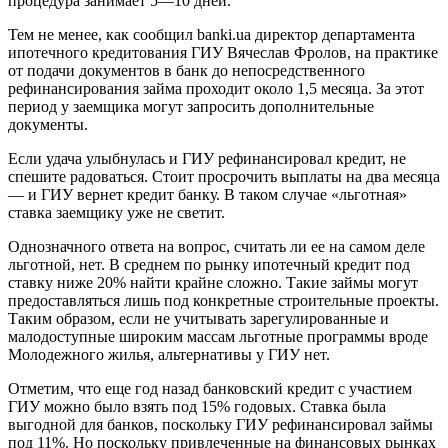
процедура занимает 5—10 дней.
Тем не менее, как сообщил banki.ua директор департамента
ипотечного кредитования ГИУ Вячеслав Фролов, на практике
от подачи документов в банк до непосредственного
рефинансирования займа проходит около 1,5 месяца. За этот
период у заемщика могут запросить дополнительные
документы.
Если удача улыбнулась и ГИУ рефинансировал кредит, не
спешите радоваться. Стоит просрочить выплаты на два месяца
— и ГИУ вернет кредит банку. В таком случае «льготная»
ставка заемщику уже не светит.
Однозначного ответа на вопрос, считать ли ее на самом деле
льготной, нет. В среднем по рынку ипотечный кредит под
ставку ниже 20% найти крайне сложно. Такие займы могут
предоставляться лишь под конкретные строительные проекты.
Таким образом, если не учитывать зарегулированные и
малодоступные широким массам льготные программы вроде
Молодежного жилья, альтернативы у ГИУ нет.
Отметим, что еще год назад банковский кредит с участием
ГИУ можно было взять под 15% годовых. Ставка была
выгодной для банков, поскольку ГИУ рефинансировал займы
под 11%. Но поскольку привлеченные на финансовых рынках