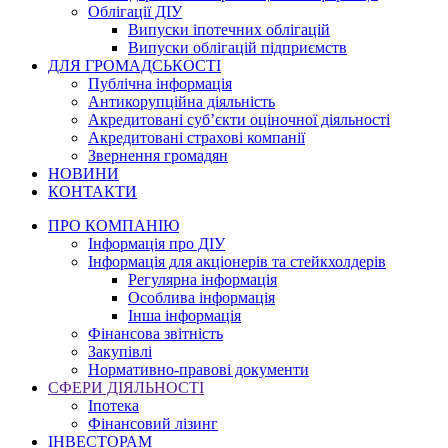
Облігації ДІУ
Випуски іпотечних облігацій
Випуски облігацій підприємств
ДЛЯ ГРОМАДСЬКОСТІ
Публічна інформація
Антикорупційна діяльність
Акредитовані суб’єкти оціночної діяльності
Акредитовані страхові компанії
Звернення громадян
НОВИНИ
КОНТАКТИ
ПРО КОМПАНІЮ
Інформація про ДІУ
Інформація для акціонерів та стейкхолдерів
Регулярна інформація
Особлива інформація
Інша інформація
Фінансова звітність
Закупівлі
Нормативно-правові документи
СФЕРИ ДІЯЛЬНОСТІ
Іпотека
Фінансовий лізинг
ІНВЕСТОРАМ