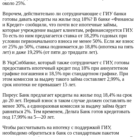
около 25%.
Впрочем, действительно ли сотрудничающие с ГИУ банки
готовы давать кредиты на жилье под 18%? В банке «Финансы
и Кредит» сообщили, что почти все ипотечные займы,
которые учреждение выдает клиентам, рефинансируется ГИУ.
То есть по ним предлагается ставка от 18,29% годовых при
условии первоначального взноса не менее 50%. Если же взнос
от 25% до 50%, ставка поднимается до 18,8% (ипотека на пять
лет) и даже 19,29% (от пяти до тридцати лет).
В УкрСиббанке, который также сотрудничает с ГИУ, готовы
предоставить ипотечный кредит под 18% при аннуитетном
графике погашения и 18,5% при стандартном графике. При
этом комиссия за выдачу такого займа составляет 2,99%, а
срок ипотеки не превышает 15 лет.
Пиреус Банк предлагает кредиты на жилье под 18,4% на срок
до 20 лет. Первый взнос в таком случае должен составлять не
менее 30%, а единоразовая комиссия за выдачу займа будет
равняться 2%. Тем временем, Дельта Банк готов кредитовать
под 17,99% на 5—20 лет.
Чтобы рассчитывать на ипотеку с поддержкой ГИУ,
необходимо обратиться в банк со стандартным пакетом