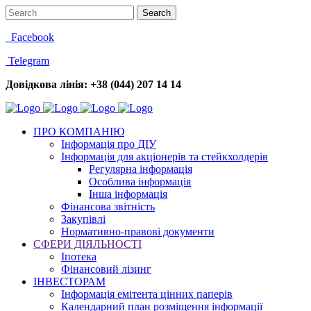
Facebook
Telegram
Довідкова лінія: +38 (044) 207 14 14
ПРО КОМПАНІЮ
Інформація про ДІУ
Інформація для акціонерів та стейкхолдерів
Регулярна інформація
Особлива інформація
Інша інформація
Фінансова звітність
Закупівлі
Нормативно-правові документи
СФЕРИ ДІЯЛЬНОСТІ
Іпотека
Фінансовий лізинг
ІНВЕСТОРАМ
Інформація емітента цінних паперів
Календарний план розміщення інформації