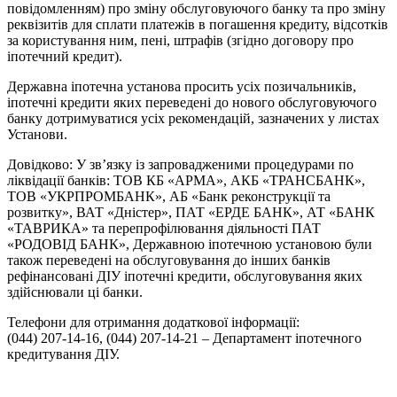
повідомленням) про зміну обслуговуючого банку та про зміну
реквізитів для сплати платежів в погашення кредиту, відсотків
за користування ним, пені, штрафів (згідно договору про
іпотечний кредит).
Державна іпотечна установа просить усіх позичальників,
іпотечні кредити яких переведені до нового обслуговуючого
банку дотримуватися усіх рекомендацій, зазначених у листах
Установи.
Довідково: У зв’язку із запровадженими процедурами по
ліквідації банків: ТОВ КБ «АРМА», АКБ «ТРАНСБАНК»,
ТОВ «УКРПРОМБАНК», АБ «Банк реконструкції та
розвитку», ВАТ «Дністер», ПАТ «ЕРДЕ БАНК», АТ «БАНК
«ТАВРИКА» та перепрофілювання діяльності ПАТ
«РОДОВІД БАНК», Державною іпотечною установою були
також переведені на обслуговування до інших банків
рефінансовані ДІУ іпотечні кредити, обслуговування яких
здійснювали ці банки.
Телефони для отримання додаткової інформації:
(044) 207-14-16, (044) 207-14-21 – Департамент іпотечного
кредитування ДІУ.