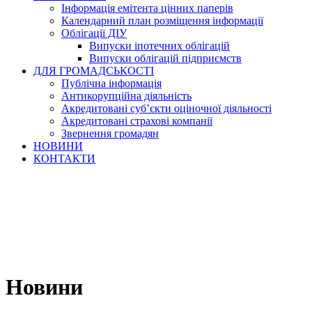
Інформація емітента цінних паперів
Календарний план розміщення інформації
Облігації ДІУ
Випуски іпотечних облігацій
Випуски облігацій підприємств
ДЛЯ ГРОМАДСЬКОСТІ
Публічна інформація
Антикорупційна діяльність
Акредитовані суб’єкти оціночної діяльності
Акредитовані страхові компанії
Звернення громадян
НОВИНИ
КОНТАКТИ
Новини