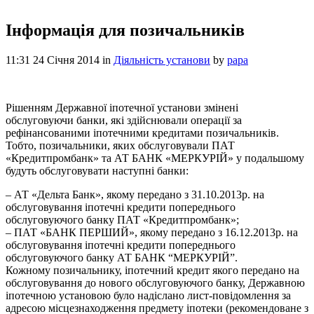
Інформація для позичальників
11:31 24 Січня 2014
in
Діяльність установи
by
papa
Рішенням Державної іпотечної установи змінені
обслуговуючи банки, які здійснювали операції за
рефінансованими іпотечними кредитами позичальників.
Тобто, позичальники, яких обслуговували ПАТ
«Кредитпромбанк» та АТ БАНК «МЕРКУРІЙ» у подальшому
будуть обслуговувати наступні банки:
– АТ «Дельта Банк», якому передано з 31.10.2013р. на
обслуговування іпотечні кредити попереднього
обслуговуючого банку ПАТ «Кредитпромбанк»;
– ПАТ «БАНК ПЕРШИЙ», якому передано з 16.12.2013р. на
обслуговування іпотечні кредити попереднього
обслуговуючого банку АТ БАНК “МЕРКУРІЙ”.
Кожному позичальнику, іпотечний кредит якого передано на
обслуговування до нового обслуговуючого банку, Державною
іпотечною установою було надіслано лист-повідомлення за
адресою місцезнаходження предмету іпотеки (рекомендоване з