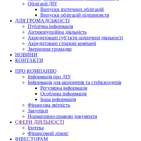
Облігації ДІУ
Випуски іпотечних облігацій
Випуски облігацій підприємств
ДЛЯ ГРОМАДСЬКОСТІ
Публічна інформація
Антикорупційна діяльність
Акредитовані суб’єкти оціночної діяльності
Акредитовані страхові компанії
Звернення громадян
НОВИНИ
КОНТАКТИ
ПРО КОМПАНІЮ
Інформація про ДІУ
Інформація для акціонерів та стейкхолдерів
Регулярна інформація
Особлива інформація
Інша інформація
Фінансова звітність
Закупівлі
Нормативно-правові документи
СФЕРИ ДІЯЛЬНОСТІ
Іпотека
Фінансовий лізинг
ІНВЕСТОРАМ