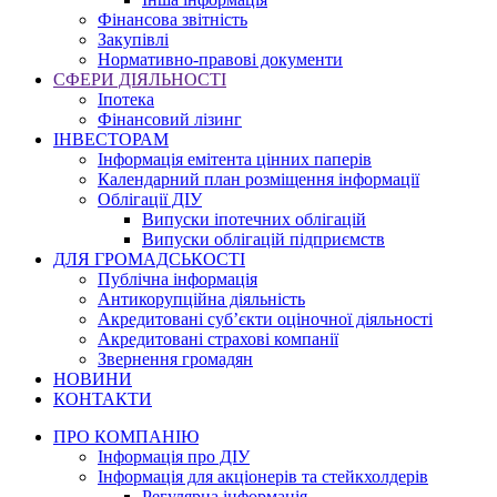
Фінансова звітність
Закупівлі
Нормативно-правові документи
СФЕРИ ДІЯЛЬНОСТІ
Іпотека
Фінансовий лізинг
ІНВЕСТОРАМ
Інформація емітента цінних паперів
Календарний план розміщення інформації
Облігації ДІУ
Випуски іпотечних облігацій
Випуски облігацій підприємств
ДЛЯ ГРОМАДСЬКОСТІ
Публічна інформація
Антикорупційна діяльність
Акредитовані суб’єкти оціночної діяльності
Акредитовані страхові компанії
Звернення громадян
НОВИНИ
КОНТАКТИ
ПРО КОМПАНІЮ
Інформація про ДІУ
Інформація для акціонерів та стейкхолдерів
Регулярна інформація