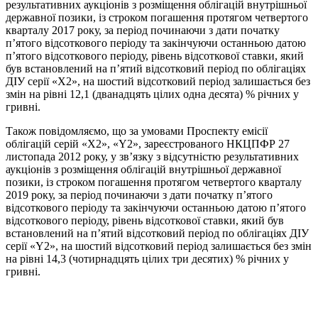
результативних аукціонів з розміщення облігацій внутрішньої
державної позики, із строком погашення протягом четвертого
кварталу 2017 року, за період починаючи з дати початку
п’ятого відсоткового періоду та закінчуючи останньою датою
п’ятого відсоткового періоду, рівень відсоткової ставки, який
був встановлений на п’ятий відсотковий період по облігаціях
ДІУ серії «Х2», на шостий відсотковий період залишається без
змін на рівні 12,1 (дванадцять цілих одна десята) % річних у
гривні.
Також повідомляємо, що за умовами Проспекту емісії
облігацій серій «Х2», «Y2», зареєстрованого НКЦПФР 27
листопада 2012 року, у зв’язку з відсутністю результативних
аукціонів з розміщення облігацій внутрішньої державної
позики, із строком погашення протягом четвертого кварталу
2019 року, за період починаючи з дати початку п’ятого
відсоткового періоду та закінчуючи останньою датою п’ятого
відсоткового періоду, рівень відсоткової ставки, який був
встановлений на п’ятий відсотковий період по облігаціях ДІУ
серії «Y2», на шостий відсотковий період залишається без змін
на рівні 14,3 (чотирнадцять цілих три десятих) % річних у
гривні.