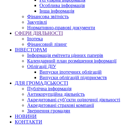
Особлива інформація
Інша інформація
Фінансова звітність
Закупівлі
Нормативно-правові документи
СФЕРИ ДІЯЛЬНОСТІ
Іпотека
Фінансовий лізинг
ІНВЕСТОРАМ
Інформація емітента цінних паперів
Календарний план розміщення інформації
Облігації ДІУ
Випуски іпотечних облігацій
Випуски облігацій підприємств
ДЛЯ ГРОМАДСЬКОСТІ
Публічна інформація
Антикорупційна діяльність
Акредитовані суб’єкти оціночної діяльності
Акредитовані страхові компанії
Звернення громадян
НОВИНИ
КОНТАКТИ