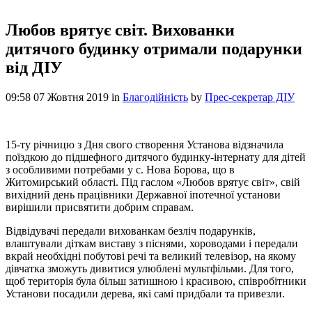
Любов врятує світ. Вихованки
дитячого будинку отримали подарунки
від ДІУ
09:58 07 Жовтня 2019
in
Благодійність
by
Прес-секретар ДІУ
15-ту річницю з Дня свого створення Установа відзначила
поїздкою до підшефного дитячого будинку-інтернату для дітей
з особливими потребами у с. Нова Борова, що в
Житомирський області. Під гаслом «Любов врятує світ», свій
вихідний день працівники Державної іпотечної установи
вирішили присвятити добрим справам.
Відвідувачі передали вихованкам безліч подарунків,
влаштували діткам виставу з піснями, хороводами і передали
вкрай необхідні побутові речі та великий телевізор, на якому
дівчатка зможуть дивитися улюблені мультфільми. Для того,
щоб територія була більш затишною і красивою, співробітники
Установи посадили дерева, які самі придбали та привезли.