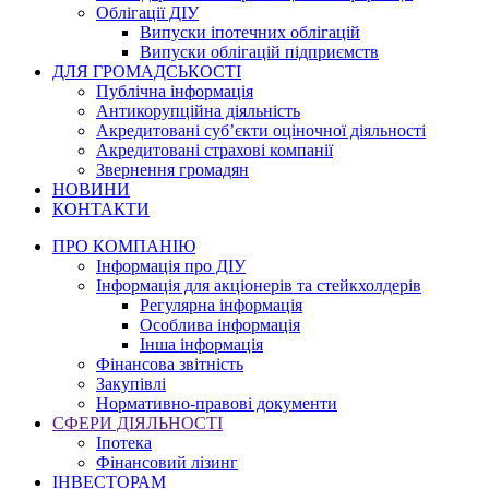
Облігації ДІУ
Випуски іпотечних облігацій
Випуски облігацій підприємств
ДЛЯ ГРОМАДСЬКОСТІ
Публічна інформація
Антикорупційна діяльність
Акредитовані суб’єкти оціночної діяльності
Акредитовані страхові компанії
Звернення громадян
НОВИНИ
КОНТАКТИ
ПРО КОМПАНІЮ
Інформація про ДІУ
Інформація для акціонерів та стейкхолдерів
Регулярна інформація
Особлива інформація
Інша інформація
Фінансова звітність
Закупівлі
Нормативно-правові документи
СФЕРИ ДІЯЛЬНОСТІ
Іпотека
Фінансовий лізинг
ІНВЕСТОРАМ