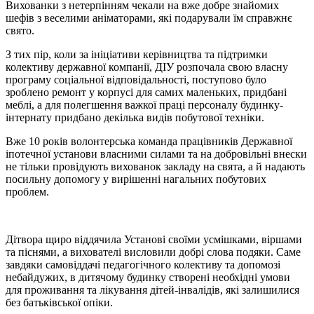
Вихованки з нетерпінням чекали на вже добре знайомих
шефів з веселими аніматорами, які подарували їм справжнє
свято.
З тих пір, коли за ініціативи керівництва та підтримки
колективу державної компанії, ДІУ розпочала свою власну
програму соціальної відповідальності, поступово було
зроблено ремонт у корпусі для самих маленьких, придбані
меблі, а для полегшення важкої праці персоналу будинку-
інтернату придбано декілька видів побутової техніки.
Вже 10 років волонтерська команда працівників Державної
іпотечної установи власними силами та на добровільні внески
не тільки провідують вихованок закладу на свята, а й надають
посильну допомогу у вирішенні нагальних побутових
проблем.
Дітвора щиро віддячила Установі своїми усмішками, віршами
та піснями, а вихователі висловили добрі слова подяки. Саме
завдяки самовіддачі педагогічного колективу та допомозі
небайдужих, в дитячому будинку створені необхідні умови
для проживання та лікування дітей-інвалідів, які залишилися
без батьківської опіки.