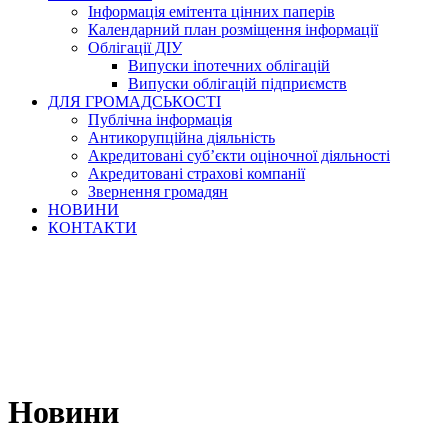
Інформація емітента цінних паперів
Календарний план розміщення інформації
Облігації ДІУ
Випуски іпотечних облігацій
Випуски облігацій підприємств
ДЛЯ ГРОМАДСЬКОСТІ
Публічна інформація
Антикорупційна діяльність
Акредитовані суб’єкти оціночної діяльності
Акредитовані страхові компанії
Звернення громадян
НОВИНИ
КОНТАКТИ
Новини