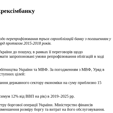
крексімбанку
до перепрофілювання трьох єврооблігацій банку з погашенням у
лрд протягом 2015-2018 років.
раїни до пошуку, в рамках її переговорів щодо
имати запропоновані умови репрофілювання облігацій в ході
робітництва України та МВФ. За погодженням з МВФ, Уряд в
ступних цілей:
вання державного сектору економіки на суму приблизно 15
симум 12% від ВВП на рік) в 2019–2025 рр.
ру боргової операції України. Міністерство фінансів
 зменшення розміру боргу та витрат на його обслуговування.