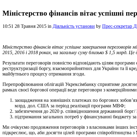
Міністерство фінансів вітає успішні п
10:51 28 Травня 2015
in
Діяльність установи
by
Прес-секретар Д
Міністерство фінансів вітає успішне завершення переговорів 
2015, 2016 і 2018 роках, на загальну суму близько $ 1,5 млрд.
Результати переговорів повністю відповідають цілям програми 
реструктуризації боргу, взаємоприйнятних для України та її к
майбутнього процесу отримання згоди.
Перепрофілювання облігацій Укрексімбанку сприятиме досягнен
рамках своєї боргової операції веде переговори з комерційним
заощадження на зовнішніх платежах по боргових зобов’я
млрд. дол. США за період реалізації програми МВФ;
забезпечення до 2020 р. співвідношення державний борг/ 
підтримання загальних потреб у фінансуванні бюджету за
Ми очікуємо продовження переговорів з власниками інших інстр
підкреслює, що, аби досягти цілей програми співробітництва з