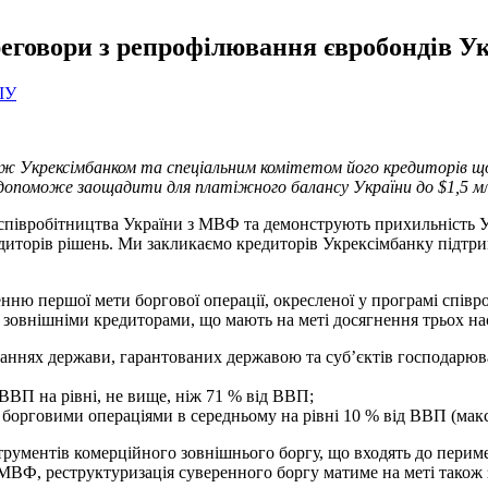
ереговори з репрофілювання євробондів У
ІУ
між Укрексімбанком та спеціальним комітетом його кредиторів що
 Це допоможе заощадити для платіжного балансу України до $1,5 м
співробітництва України з МВФ та демонструють прихильність Ук
редиторів рішень. Ми закликаємо кредиторів Укрексімбанку підтр
ню першої мети боргової операції, окресленої у програмі спів
и зовнішніми кредиторами, що мають на меті досягнення трьох на
заннях держави, гарантованих державою та суб’єктів господарю
ВВП на рівні, не вище, ніж 71 % від ВВП;
 борговими операціями в середньому на рівні 10 % від ВВП (мак
ументів комерційного зовнішнього боргу, що входять до перимет
 МВФ, реструктуризація суверенного боргу матиме на меті також