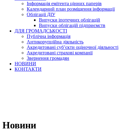
Інформація емітента цінних паперів
Календарний план розміщення інформації
Облігації ДІУ
Випуски іпотечних облігацій
Випуски облігацій підприємств
ДЛЯ ГРОМАДСЬКОСТІ
Публічна інформація
Антикорупційна діяльність
Акредитовані суб’єкти оціночної діяльності
Акредитовані страхові компанії
Звернення громадян
НОВИНИ
КОНТАКТИ
Новини