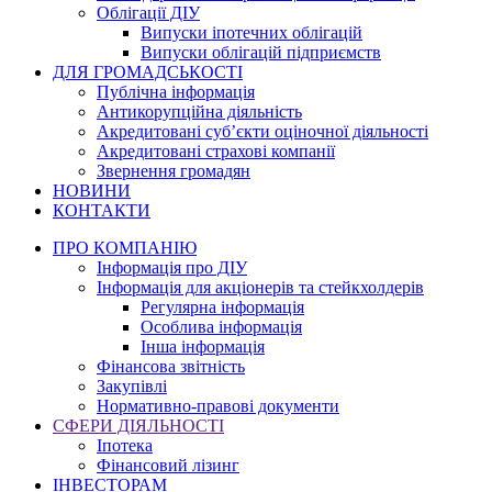
Облігації ДІУ
Випуски іпотечних облігацій
Випуски облігацій підприємств
ДЛЯ ГРОМАДСЬКОСТІ
Публічна інформація
Антикорупційна діяльність
Акредитовані суб’єкти оціночної діяльності
Акредитовані страхові компанії
Звернення громадян
НОВИНИ
КОНТАКТИ
ПРО КОМПАНІЮ
Інформація про ДІУ
Інформація для акціонерів та стейкхолдерів
Регулярна інформація
Особлива інформація
Інша інформація
Фінансова звітність
Закупівлі
Нормативно-правові документи
СФЕРИ ДІЯЛЬНОСТІ
Іпотека
Фінансовий лізинг
ІНВЕСТОРАМ