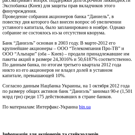
рассматривает вопрос поддержки долгосрочной ликвидности
Экспобанка (Киев) для защиты прав вкладчиков этого
финучреждения.
Проведение собрания акционеров банка “Даниель”, в
повестку дня которого был внесен вопрос об увеличении
уставного капитала, было запланировано в ноябре. Однако
собрание не состоялось из-за отсутствия кворума.
Банк “Даниэль” основан в 2003 году. В марте-2012 его
крупнейшие акционеры – ООО “Телекомпания Про-ТВ” и
ООО “Альпари” (оба – Киев) – продали принадлежавшие им
пакеты акций в размере 24,3016% и 50,6187% соответственно.
По данным банка, по итогам третьего квартала 2012 года
никто из его акционеров не владел долей в уставном
капитале, превышающей 10%.
Согласно данным Нацбанка Украины, на 1 октября 2012 года
по размеру общих активов банк “Даниэль” занимал 90-е (1,501
млрд грн) среди 175 действовавших в стране банков.
По материалам: Интерфакс-Украина
bin.ua
Інформація для акціонерів та стейкхолдерів