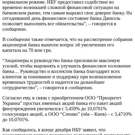
нормальном режиме. НБУ предоставил содействие во
временно возникшей сложной финансовой ситуации на
банковском рынке, тем самым выразил свое доверие банку. На
сегодняшний день финансовое состояние банка Даниэль
позволяет выполнять все обязательства”, – говорится в
сообщении.
В сообщении также отмечается, что на рассмотрение собрания
акционеров банка вынесен вопрос об увеличении его
капитала на 70 млн грн.
“Акционеры и руководство банка приложили максимум
усилий, чтобы выровнять и улучшить финансовое положение
банка… Руководство и коллектив банка благодарит всех
клиентов за понимание и поддержку при возникновении
временных трудностей и надеется на дальнейшее
сотрудничество”, – говорится в сообщении.
Согласно ему, в связи с приобретением ООО “Приоритет
Украина” простых именных акций банка его пакет акций
финучреждения увеличился с 5,459% до 10,0701%
голосующих акций, а ООО “Сенико” (оба – Киев) – с 3,4710%
до 10,0701%.
Как сообщалось, в конце декабря НБУ заявил, что