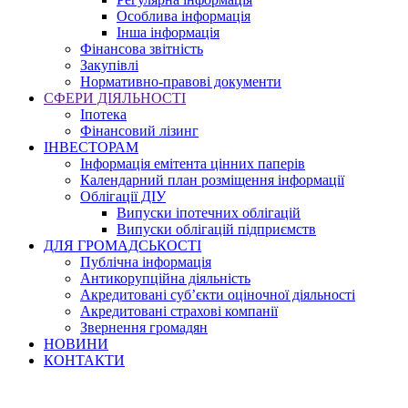
Особлива інформація
Інша інформація
Фінансова звітність
Закупівлі
Нормативно-правові документи
СФЕРИ ДІЯЛЬНОСТІ
Іпотека
Фінансовий лізинг
ІНВЕСТОРАМ
Інформація емітента цінних паперів
Календарний план розміщення інформації
Облігації ДІУ
Випуски іпотечних облігацій
Випуски облігацій підприємств
ДЛЯ ГРОМАДСЬКОСТІ
Публічна інформація
Антикорупційна діяльність
Акредитовані суб’єкти оціночної діяльності
Акредитовані страхові компанії
Звернення громадян
НОВИНИ
КОНТАКТИ