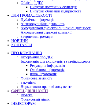
Облігації ДІУ
Випуски іпотечних облігацій
Випуски облігацій підприємств
ДЛЯ ГРОМАДСЬКОСТІ
Публічна інформація
Антикорупційна діяльність
Акредитовані суб’єкти оціночної діяльності
Акредитовані страхові компанії
Звернення громадян
НОВИНИ
КОНТАКТИ
ПРО КОМПАНІЮ
Інформація про ДІУ
Інформація для акціонерів та стейкхолдерів
Регулярна інформація
Особлива інформація
Інша інформація
Фінансова звітність
Закупівлі
Нормативно-правові документи
СФЕРИ ДІЯЛЬНОСТІ
Іпотека
Фінансовий лізинг
ІНВЕСТОРАМ