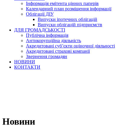
Інформація емітента цінних паперів
Календарний план розміщення інформації
Облігації ДІУ
Випуски іпотечних облігацій
Випуски облігацій підприємств
ДЛЯ ГРОМАДСЬКОСТІ
Публічна інформація
Антикорупційна діяльність
Акредитовані суб’єкти оціночної діяльності
Акредитовані страхові компанії
Звернення громадян
НОВИНИ
КОНТАКТИ
Новини