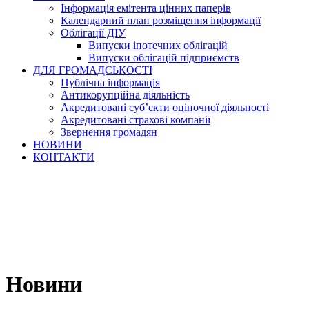
Інформація емітента цінних паперів
Календарний план розміщення інформації
Облігації ДІУ
Випуски іпотечних облігацій
Випуски облігацій підприємств
ДЛЯ ГРОМАДСЬКОСТІ
Публічна інформація
Антикорупційна діяльність
Акредитовані суб’єкти оціночної діяльності
Акредитовані страхові компанії
Звернення громадян
НОВИНИ
КОНТАКТИ
Новини