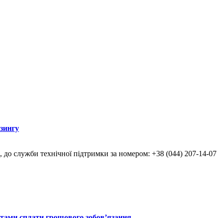
ізингу
, до служби технічної підтримки за номером: +38 (044) 207-14-07
итами сплати грошового зобов’язання