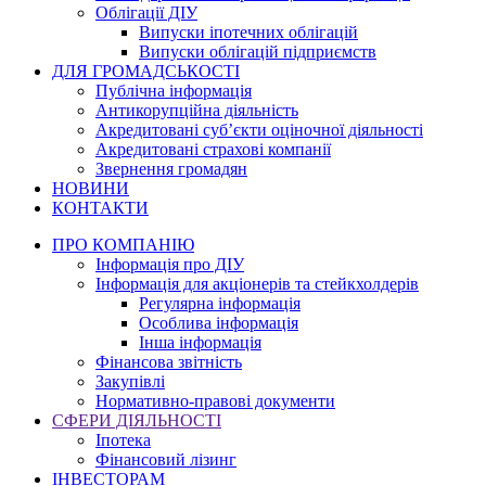
Облігації ДІУ
Випуски іпотечних облігацій
Випуски облігацій підприємств
ДЛЯ ГРОМАДСЬКОСТІ
Публічна інформація
Антикорупційна діяльність
Акредитовані суб’єкти оціночної діяльності
Акредитовані страхові компанії
Звернення громадян
НОВИНИ
КОНТАКТИ
ПРО КОМПАНІЮ
Інформація про ДІУ
Інформація для акціонерів та стейкхолдерів
Регулярна інформація
Особлива інформація
Інша інформація
Фінансова звітність
Закупівлі
Нормативно-правові документи
СФЕРИ ДІЯЛЬНОСТІ
Іпотека
Фінансовий лізинг
ІНВЕСТОРАМ