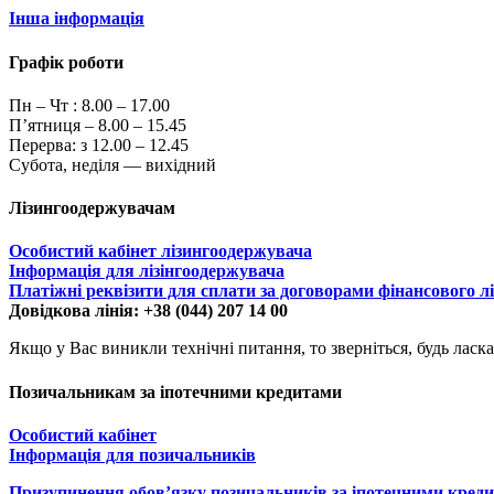
Інша інформація
Графік роботи
Пн – Чт :
8.00 – 17.00
П’ятниця – 8.00 – 15.45
Перерва: з 12.00 – 12.45
Субота, неділя — вихідний
Лізингоодержувачам
Особистий кабінет лізингоодержувача
Інформація для лізінгоодержувача
Платіжні реквізити для сплати за договорами фінансового л
Довідкова лінія: +38 (044) 207 14 00
Якщо у Вас виникли технічні питання, то зверніться, будь ласка
Позичальникам за іпотечними кредитами
Особистий кабінет
Інформація для позичальників
Призупинення обов’язку позичальників за іпотечними кред