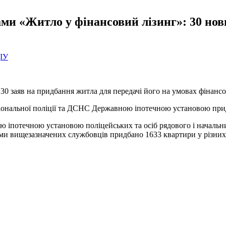
ми «Житло у фінансовий лізинг»: 30 нов
ДІУ
0 заяв на придбання житла для передачі його на умовах фінансо
аціональної поліції та ДСНС Державною іпотечною установою при
ою іпотечною установою поліцейських та осіб рядового і началь
ми вищезазначених службовців придбано 1633 квартири у різних 