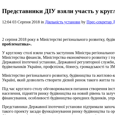
Представники ДІУ взяли участь у кругл
12:04 03 Серпня 2018
in
Діяльність установи
by
Прес-секретар 
2 серпня 2018 року в Міністерстві регіонального розвитку, буд
проблематика».
У круглому столі взяли участь заступник Міністра регіонально
Міністерства фінансів, Міністерства економічного розвитку і т
Державної іпотечної установи, Державної регуляторної служби, 
будівельників України, профспілок, бізнесу, громадськості та ЗМ
Міністерство регіонального розвитку, будівництва та житлово
Україні, який дозволить створити дієвий ринок такого житла т
Під час круглого столу обговорювалися питання створення інс
населення, підняття ринку будівництва на новий рівень та зал
фінансування, особливості будівництва орендних будинків, уп
Представники Державної іпотечної установи підтримали започ
такого проекту засади функціонування ринку будівництва та ор