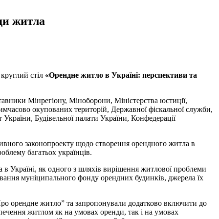
ди житла
 круглий стіл
«Орендне житло в Україні: перспективи та
тавники Мінрегіону, Міноборони, Міністерства юстиції,
ь тимчасово окупованих територій, Державної фіскальної служби,
 України, Будівельної палати України, Конфедерації
тивного законопроекту щодо створення орендного житла в
роблему багатьох українців.
 в Україні, як одного з шляхів вирішення житлової проблеми
мування муніципального фонду орендних будинків, джерела їх
Про орендне житло” та запропонували додатково включити до
печення житлом як на умовах оренди, так і на умовах