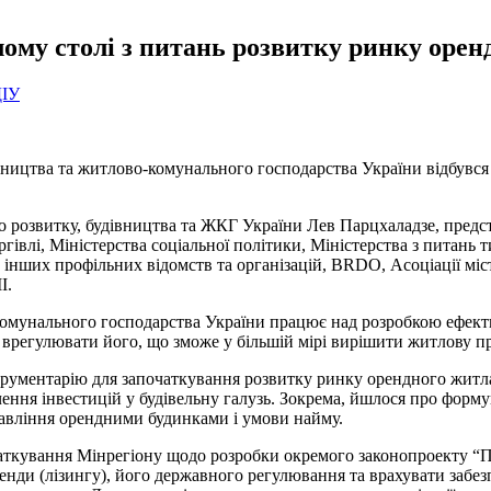
ому столі з питань розвитку ринку орен
ДІУ
івництва та житлово-комунального господарства України відбувся
го розвитку, будівництва та ЖКГ України Лев Парцхаладзе, предс
оргівлі, Міністерства соціальної політики, Міністерства з питан
інших профільних відомств та організацій, BRDO, Асоціації міст
І.
-комунального господарства України працює над розробкою ефек
а врегулювати його, що зможе у більшій мірі вирішити житлову п
трументарію для започаткування розвитку ринку орендного житла
учення інвестицій у будівельну галузь. Зокрема, йшлося про фор
равління орендними будинками і умови найму.
аткування Мінрегіону щодо розробки окремого законопроекту “
енди (лізингу), його державного регулювання та врахувати забез