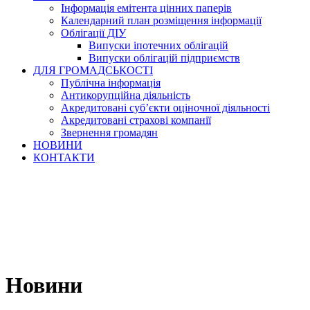
Інформація емітента цінних паперів
Календарний план розміщення інформації
Облігації ДІУ
Випуски іпотечних облігацій
Випуски облігацій підприємств
ДЛЯ ГРОМАДСЬКОСТІ
Публічна інформація
Антикорупційна діяльність
Акредитовані суб’єкти оціночної діяльності
Акредитовані страхові компанії
Звернення громадян
НОВИНИ
КОНТАКТИ
Новини