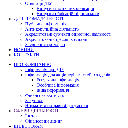
Облігації ДІУ
Випуски іпотечних облігацій
Випуски облігацій підприємств
ДЛЯ ГРОМАДСЬКОСТІ
Публічна інформація
Антикорупційна діяльність
Акредитовані суб’єкти оціночної діяльності
Акредитовані страхові компанії
Звернення громадян
НОВИНИ
КОНТАКТИ
ПРО КОМПАНІЮ
Інформація про ДІУ
Інформація для акціонерів та стейкхолдерів
Регулярна інформація
Особлива інформація
Інша інформація
Фінансова звітність
Закупівлі
Нормативно-правові документи
СФЕРИ ДІЯЛЬНОСТІ
Іпотека
Фінансовий лізинг
ІНВЕСТОРАМ