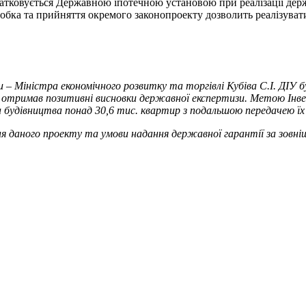
очатковується Державною іпотечною установою при реалізації де
зробка та прийняття окремого законопроекту дозволить реалізув
 – Міністра економічного розвитку та торгівлі Кубіва С.І. ДІУ
ий отримав позитивні висновки державної експертизи. Метою Ін
 будівництва понад 30,6 тис. квартир з подальшою передачею їх у
 даного проекту та умови надання державної гарантії за зовні