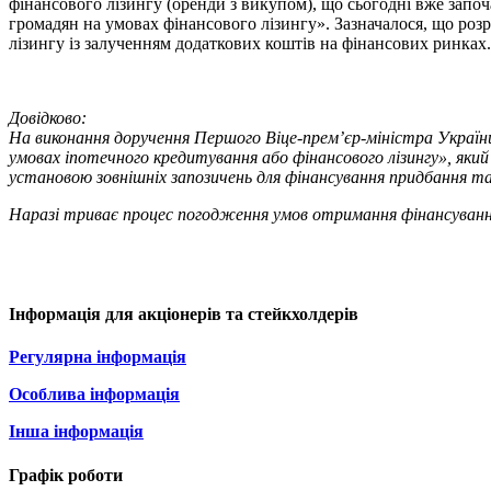
фінансового лізингу (оренди з викупом), що сьогодні вже зап
громадян на умовах фінансового лізингу». Зазначалося, що ро
лізингу із залученням додаткових коштів на фінансових ринках.
Довідково:
На виконання доручення Першого Віце-прем’єр-міністра України
умовах іпотечного кредитування або фінансового лізингу», як
установою зовнішніх запозичень для фінансування придбання та
Наразі триває процес погодження умов отримання фінансування
Інформація для акціонерів та стейкхолдерів
Регулярна інформація
Особлива інформація
Інша інформація
Графік роботи