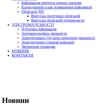
Інформація емітента цінних паперів
Календарний план розміщення інформації
Облігації ДІУ
Випуски іпотечних облігацій
Випуски облігацій підприємств
ДЛЯ ГРОМАДСЬКОСТІ
Публічна інформація
Антикорупційна діяльність
Акредитовані суб’єкти оціночної діяльності
Акредитовані страхові компанії
Звернення громадян
НОВИНИ
КОНТАКТИ
Новини