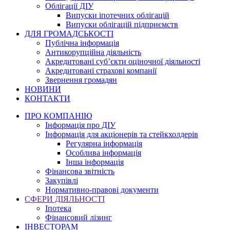
Облігації ДІУ
Випуски іпотечних облігацій
Випуски облігацій підприємств
ДЛЯ ГРОМАДСЬКОСТІ
Публічна інформація
Антикорупційна діяльність
Акредитовані суб’єкти оціночної діяльності
Акредитовані страхові компанії
Звернення громадян
НОВИНИ
КОНТАКТИ
ПРО КОМПАНІЮ
Інформація про ДІУ
Інформація для акціонерів та стейкхолдерів
Регулярна інформація
Особлива інформація
Інша інформація
Фінансова звітність
Закупівлі
Нормативно-правові документи
СФЕРИ ДІЯЛЬНОСТІ
Іпотека
Фінансовий лізинг
ІНВЕСТОРАМ