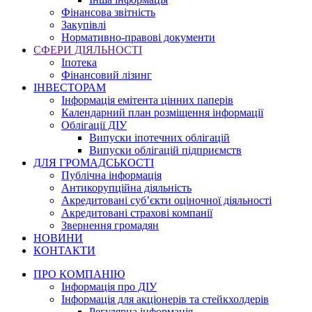
Фінансова звітність
Закупівлі
Нормативно-правові документи
СФЕРИ ДІЯЛЬНОСТІ
Іпотека
Фінансовий лізинг
ІНВЕСТОРАМ
Інформація емітента цінних паперів
Календарний план розміщення інформації
Облігації ДІУ
Випуски іпотечних облігацій
Випуски облігацій підприємств
ДЛЯ ГРОМАДСЬКОСТІ
Публічна інформація
Антикорупційна діяльність
Акредитовані суб’єкти оціночної діяльності
Акредитовані страхові компанії
Звернення громадян
НОВИНИ
КОНТАКТИ
ПРО КОМПАНІЮ
Інформація про ДІУ
Інформація для акціонерів та стейкхолдерів
Регулярна інформація