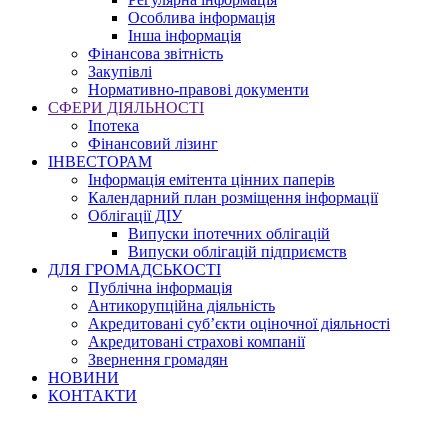
Особлива інформація
Інша інформація
Фінансова звітність
Закупівлі
Нормативно-правові документи
СФЕРИ ДІЯЛЬНОСТІ
Іпотека
Фінансовий лізинг
ІНВЕСТОРАМ
Інформація емітента цінних паперів
Календарний план розміщення інформації
Облігації ДІУ
Випуски іпотечних облігацій
Випуски облігацій підприємств
ДЛЯ ГРОМАДСЬКОСТІ
Публічна інформація
Антикорупційна діяльність
Акредитовані суб’єкти оціночної діяльності
Акредитовані страхові компанії
Звернення громадян
НОВИНИ
КОНТАКТИ