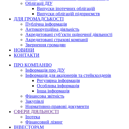
Облігації ДІУ
Випуски іпотечних облігацій
Випуски облігацій підприємств
ДЛЯ ГРОМАДСЬКОСТІ
Публічна інформація
Антикорупційна діяльність
Акредитовані суб’єкти оціночної діяльності
Акредитовані страхові компанії
Звернення громадян
НОВИНИ
КОНТАКТИ
ПРО КОМПАНІЮ
Інформація про ДІУ
Інформація для акціонерів та стейкхолдерів
Регулярна інформація
Особлива інформація
Інша інформація
Фінансова звітність
Закупівлі
Нормативно-правові документи
СФЕРИ ДІЯЛЬНОСТІ
Іпотека
Фінансовий лізинг
ІНВЕСТОРАМ