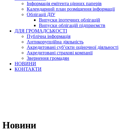
Інформація емітента цінних паперів
Календарний план розміщення інформації
Облігації ДІУ
Випуски іпотечних облігацій
Випуски облігацій підприємств
ДЛЯ ГРОМАДСЬКОСТІ
Публічна інформація
Антикорупційна діяльність
Акредитовані суб’єкти оціночної діяльності
Акредитовані страхові компанії
Звернення громадян
НОВИНИ
КОНТАКТИ
Новини