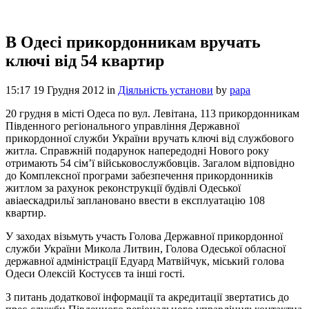
В Одесі прикордонникам вручать
ключі від 54 квартир
15:17 19 Грудня 2012
in
Діяльність установи
by
papa
20 грудня в місті Одеса по вул. Левітана, 113 прикордонникам
Південного регіонального управління Державної
прикордонної служби України вручать ключі від службового
житла. Справжній подарунок напередодні Нового року
отримають 54 сім’ї військовослужбовців. Загалом відповідно
до Комплексної програми забезпечення прикордонників
житлом за рахунок реконструкції будівлі Одеської
авіаескадрильї заплановано ввести в експлуатацію 108
квартир.
У заходах візьмуть участь Голова Державної прикордонної
служби України Микола Литвин, Голова Одеської обласної
державної адміністрації Едуард Матвійчук, міський голова
Одеси Олексій Костусєв та інші гості.
З питань додаткової інформації та акредитації звертатись до