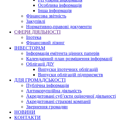
Особлива інформація
Інша інформація
Фінансова звітність
Закупівлі
Нормативно-правові документи
СФЕРИ ДІЯЛЬНОСТІ
Іпотека
Фінансовий лізинг
ІНВЕСТОРАМ
Інформація емітента цінних паперів
Календарний план розміщення інформації
Облігації ДІУ
Випуски іпотечних облігацій
Випуски облігацій підприємств
ДЛЯ ГРОМАДСЬКОСТІ
Публічна інформація
Антикорупційна діяльність
Акредитовані суб’єкти оціночної діяльності
Акредитовані страхові компанії
Звернення громадян
НОВИНИ
КОНТАКТИ