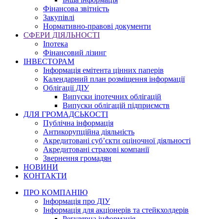
Фінансова звітність
Закупівлі
Нормативно-правові документи
СФЕРИ ДІЯЛЬНОСТІ
Іпотека
Фінансовий лізинг
ІНВЕСТОРАМ
Інформація емітента цінних паперів
Календарний план розміщення інформації
Облігації ДІУ
Випуски іпотечних облігацій
Випуски облігацій підприємств
ДЛЯ ГРОМАДСЬКОСТІ
Публічна інформація
Антикорупційна діяльність
Акредитовані суб’єкти оціночної діяльності
Акредитовані страхові компанії
Звернення громадян
НОВИНИ
КОНТАКТИ
ПРО КОМПАНІЮ
Інформація про ДІУ
Інформація для акціонерів та стейкхолдерів
Регулярна інформація