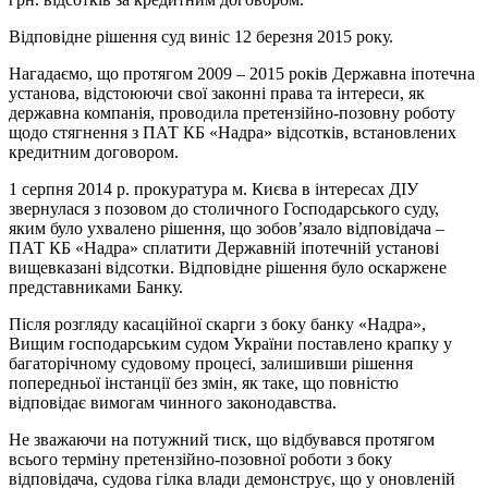
Відповідне рішення суд виніс 12 березня 2015 року.
Нагадаємо, що протягом 2009 – 2015 років Державна іпотечна
установа, відстоюючи свої законні права та інтереси, як
державна компанія, проводила претензійно-позовну роботу
щодо стягнення з ПАТ КБ «Надра» відсотків, встановлених
кредитним договором.
1 серпня 2014 р. прокуратура м. Києва в інтересах ДІУ
звернулася з позовом до столичного Господарського суду,
яким було ухвалено рішення, що зобов’язало відповідача –
ПАТ КБ «Надра» сплатити Державній іпотечній установі
вищевказані відсотки. Відповідне рішення було оскаржене
представниками Банку.
Після розгляду касаційної скарги з боку банку «Надра»,
Вищим господарським судом України поставлено крапку у
багаторічному судовому процесі, залишивши рішення
попередньої інстанції без змін, як таке, що повністю
відповідає вимогам чинного законодавства.
Не зважаючи на потужний тиск, що відбувався протягом
всього терміну претензійно-позовної роботи з боку
відповідача, судова гілка влади демонструє, що у оновленій