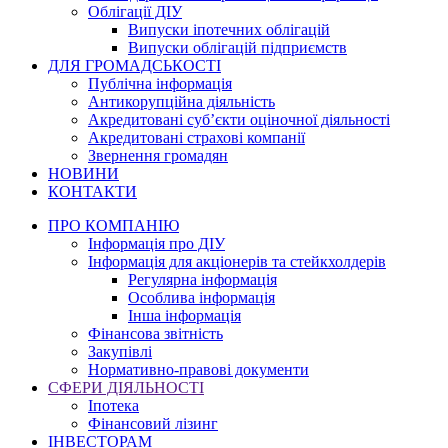
Облігації ДІУ
Випуски іпотечних облігацій
Випуски облігацій підприємств
ДЛЯ ГРОМАДСЬКОСТІ
Публічна інформація
Антикорупційна діяльність
Акредитовані суб’єкти оціночної діяльності
Акредитовані страхові компанії
Звернення громадян
НОВИНИ
КОНТАКТИ
ПРО КОМПАНІЮ
Інформація про ДІУ
Інформація для акціонерів та стейкхолдерів
Регулярна інформація
Особлива інформація
Інша інформація
Фінансова звітність
Закупівлі
Нормативно-правові документи
СФЕРИ ДІЯЛЬНОСТІ
Іпотека
Фінансовий лізинг
ІНВЕСТОРАМ