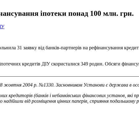
нансування іпотеки понад 100 млн. грн.
ІУ
льнила 31 заявку від банків-партнерів на рефінансування кредит
потечних кредитів ДІУ скористалися 349 родин. Обсяги фінансув
________________________________________________________
 жовтня 2004 р. №1330. Засновником Установи є держава в осо
 кредиторів (банків і небанківських фінансових установ, які пр
що надійшли від розміщення цінних паперів, сприяння подальшому
р