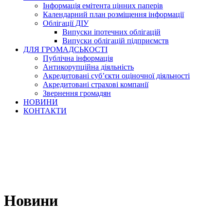
Інформація емітента цінних паперів
Календарний план розміщення інформації
Облігації ДІУ
Випуски іпотечних облігацій
Випуски облігацій підприємств
ДЛЯ ГРОМАДСЬКОСТІ
Публічна інформація
Антикорупційна діяльність
Акредитовані суб’єкти оціночної діяльності
Акредитовані страхові компанії
Звернення громадян
НОВИНИ
КОНТАКТИ
Новини