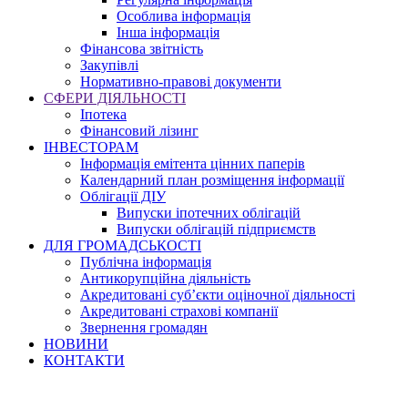
Особлива інформація
Інша інформація
Фінансова звітність
Закупівлі
Нормативно-правові документи
СФЕРИ ДІЯЛЬНОСТІ
Іпотека
Фінансовий лізинг
ІНВЕСТОРАМ
Інформація емітента цінних паперів
Календарний план розміщення інформації
Облігації ДІУ
Випуски іпотечних облігацій
Випуски облігацій підприємств
ДЛЯ ГРОМАДСЬКОСТІ
Публічна інформація
Антикорупційна діяльність
Акредитовані суб’єкти оціночної діяльності
Акредитовані страхові компанії
Звернення громадян
НОВИНИ
КОНТАКТИ