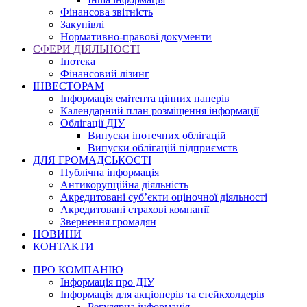
Фінансова звітність
Закупівлі
Нормативно-правові документи
СФЕРИ ДІЯЛЬНОСТІ
Іпотека
Фінансовий лізинг
ІНВЕСТОРАМ
Інформація емітента цінних паперів
Календарний план розміщення інформації
Облігації ДІУ
Випуски іпотечних облігацій
Випуски облігацій підприємств
ДЛЯ ГРОМАДСЬКОСТІ
Публічна інформація
Антикорупційна діяльність
Акредитовані суб’єкти оціночної діяльності
Акредитовані страхові компанії
Звернення громадян
НОВИНИ
КОНТАКТИ
ПРО КОМПАНІЮ
Інформація про ДІУ
Інформація для акціонерів та стейкхолдерів
Регулярна інформація