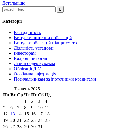
Детальніше
Search
for:
Категорії
Благодійність
Випуски іпотечних облігацій
Випуски облігацій підприємств
Діяльність установи
Інвесторам
Кадрові питання
Лізингоодержувачам
Облігації ДІУ
Особлива інформація
Позичальникам за іпотечними кредитами
Травень 2025
Пн
Вт
Ср
Чт
Пт
Сб
Нд
1
2
3
4
5
6
7
8
9
10
11
12
13
14
15
16
17
18
19
20
21
22
23
24
25
26
27
28
29
30
31