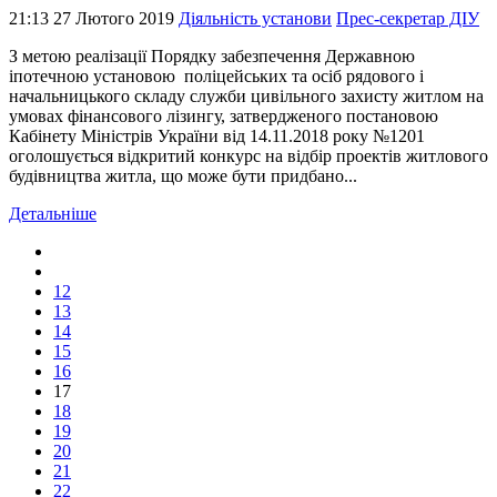
21:13 27 Лютого 2019
Діяльність установи
Прес-секретар ДІУ
З метою реалізації Порядку забезпечення Державною
іпотечною установою поліцейських та осіб рядового і
начальницького складу служби цивільного захисту житлом на
умовах фінансового лізингу, затвердженого постановою
Кабінету Міністрів України від 14.11.2018 року №1201
оголошується відкритий конкурс на відбір проектів житлового
будівництва житла, що може бути придбано...
Детальніше
12
13
14
15
16
17
18
19
20
21
22