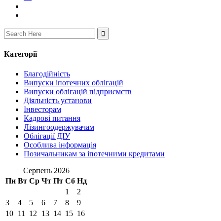
Search
for:
Категорії
Благодійність
Випуски іпотечних облігацій
Випуски облігацій підприємств
Діяльність установи
Інвесторам
Кадрові питання
Лізингоодержувачам
Облігації ДІУ
Особлива інформація
Позичальникам за іпотечними кредитами
Серпень 2026
Пн
Вт
Ср
Чт
Пт
Сб
Нд
1
2
3
4
5
6
7
8
9
10
11
12
13
14
15
16