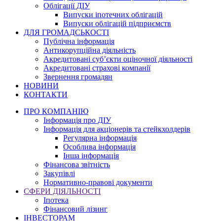
Облігації ДІУ
Випуски іпотечних облігацій
Випуски облігацій підприємств
ДЛЯ ГРОМАДСЬКОСТІ
Публічна інформація
Антикорупційна діяльність
Акредитовані суб’єкти оціночної діяльності
Акредитовані страхові компанії
Звернення громадян
НОВИНИ
КОНТАКТИ
ПРО КОМПАНІЮ
Інформація про ДІУ
Інформація для акціонерів та стейкхолдерів
Регулярна інформація
Особлива інформація
Інша інформація
Фінансова звітність
Закупівлі
Нормативно-правові документи
СФЕРИ ДІЯЛЬНОСТІ
Іпотека
Фінансовий лізинг
ІНВЕСТОРАМ