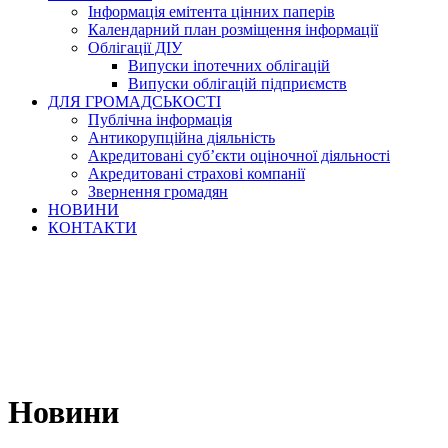
Інформація емітента цінних паперів
Календарний план розміщення інформації
Облігації ДІУ
Випуски іпотечних облігацій
Випуски облігацій підприємств
ДЛЯ ГРОМАДСЬКОСТІ
Публічна інформація
Антикорупційна діяльність
Акредитовані суб’єкти оціночної діяльності
Акредитовані страхові компанії
Звернення громадян
НОВИНИ
КОНТАКТИ
Новини