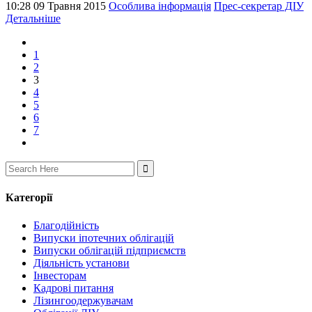
10:28 09 Травня 2015
Особлива інформація
Прес-секретар ДІУ
Детальніше
1
2
3
4
5
6
7
Search
for:
Категорії
Благодійність
Випуски іпотечних облігацій
Випуски облігацій підприємств
Діяльність установи
Інвесторам
Кадрові питання
Лізингоодержувачам