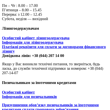
Пн – Чт :
8.00 – 17.00
П’ятниця – 8.00 – 15.45
Перерва: з 12.00 – 12.45
Субота, неділя — вихідний
Лізингоодержувачам
Особистий кабінет лізингоодержувача
Інформація для лізінгоодержувача
Платіжні реквізити для сплати за договорами фінансового
лізингу
Довідкова лінія: +38 (044) 207 14 00
Якщо у Вас виникли технічні питання, то зверніться, будь
ласка, до служби технічної підтримки за номером: +38 (044)
207-14-07
Позичальникам за іпотечними кредитами
Особистий кабінет
Інформація для позичальників
Призупинення обов’язку позичальників за іпотечними
кредитами сплати грошового зобов’язання