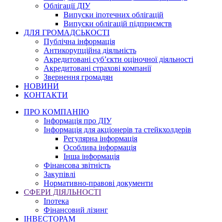
Облігації ДІУ
Випуски іпотечних облігацій
Випуски облігацій підприємств
ДЛЯ ГРОМАДСЬКОСТІ
Публічна інформація
Антикорупційна діяльність
Акредитовані суб’єкти оціночної діяльності
Акредитовані страхові компанії
Звернення громадян
НОВИНИ
КОНТАКТИ
ПРО КОМПАНІЮ
Інформація про ДІУ
Інформація для акціонерів та стейкхолдерів
Регулярна інформація
Особлива інформація
Інша інформація
Фінансова звітність
Закупівлі
Нормативно-правові документи
СФЕРИ ДІЯЛЬНОСТІ
Іпотека
Фінансовий лізинг
ІНВЕСТОРАМ