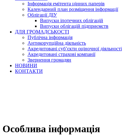
Інформація емітента цінних паперів
Календарний план розміщення інформації
Облігації ДІУ
Випуски іпотечних облігацій
Випуски облігацій підприємств
ДЛЯ ГРОМАДСЬКОСТІ
Публічна інформація
Антикорупційна діяльність
Акредитовані суб’єкти оціночної діяльності
Акредитовані страхові компанії
Звернення громадян
НОВИНИ
КОНТАКТИ
Особлива інформація