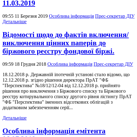
11.03.2019
09:55 11 Березня 2019
Особлива інформація
Прес-секретар ДІУ
Детальніше
Відомості щодо до фактів включення/
виключення цінних паперів до
біржового реєстру фондової біржі.
09:59 18 Грудня 2018
Особлива інформація
Прес-секретар ДІУ
18.12.2018 р. Державнiй iпотечнiй установi стало вiдомо, що
12.12.2018 р. згiдно рiшення директора ПрАТ "ФБ
"Перспектива" №18/12/12-04 вiд 12.12.2018 р. прийнято
рiшення про виключення з Бiржового списку та Бiржового
реєстру котирувального списку другого рiвня лiстингу ПрАТ
"ФБ "Перспектива" iменних вiдсоткових облiгацiй з
додатковим забезпеченням серiї...
Детальніше
Особлива інформація емітента