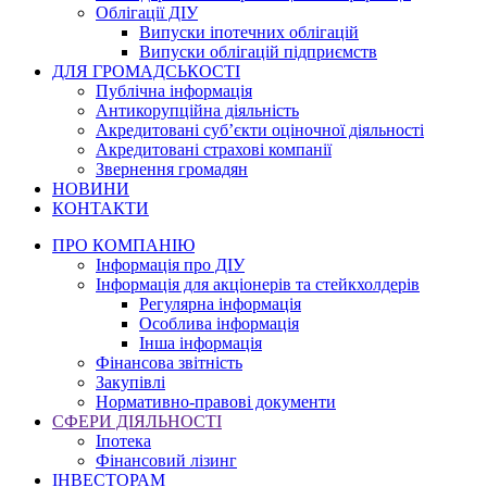
Облігації ДІУ
Випуски іпотечних облігацій
Випуски облігацій підприємств
ДЛЯ ГРОМАДСЬКОСТІ
Публічна інформація
Антикорупційна діяльність
Акредитовані суб’єкти оціночної діяльності
Акредитовані страхові компанії
Звернення громадян
НОВИНИ
КОНТАКТИ
ПРО КОМПАНІЮ
Інформація про ДІУ
Інформація для акціонерів та стейкхолдерів
Регулярна інформація
Особлива інформація
Інша інформація
Фінансова звітність
Закупівлі
Нормативно-правові документи
СФЕРИ ДІЯЛЬНОСТІ
Іпотека
Фінансовий лізинг
ІНВЕСТОРАМ