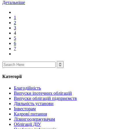
Детальніше
1
2
3
4
5
6
7
Search
for:
Категорії
Благодійність
Випуски іпотечних облігацій
Випуски облігацій підприємств
Діяльність установи
Інвесторам
Кадрові питання
Лізингоодержувачам
Облігації ДІУ