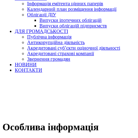
Інформація емітента цінних паперів
Календарний план розміщення інформації
Облігації ДІУ
Випуски іпотечних облігацій
Випуски облігацій підприємств
ДЛЯ ГРОМАДСЬКОСТІ
Публічна інформація
Антикорупційна діяльність
Акредитовані суб’єкти оціночної діяльності
Акредитовані страхові компанії
Звернення громадян
НОВИНИ
КОНТАКТИ
Особлива інформація