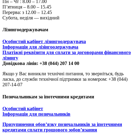
Пн – Чт :
8.00 – 17.00
П’ятниця – 8.00 – 15.45
Перерва: з 12.00 – 12.45
Субота, неділя — вихідний
Лізингоодержувачам
Особистий кабінет лізингоодержувача
Інформація для лізінгоодержувача
Платіжні реквізити для сплати за договорами фінансового
лізингу
Довідкова лінія: +38 (044) 207 14 00
Якщо у Вас виникли технічні питання, то зверніться, будь
ласка, до служби технічної підтримки за номером: +38 (044)
207-14-07
Позичальникам за іпотечними кредитами
Особистий кабінет
Інформація для позичальників
Призупинення обов’язку позичальників за іпотечними
кредитами сплати грошового зобов’язання