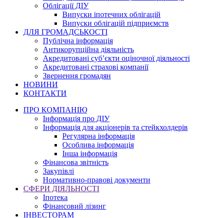
Облігації ДІУ
Випуски іпотечних облігацій
Випуски облігацій підприємств
ДЛЯ ГРОМАДСЬКОСТІ
Публічна інформація
Антикорупційна діяльність
Акредитовані суб’єкти оціночної діяльності
Акредитовані страхові компанії
Звернення громадян
НОВИНИ
КОНТАКТИ
ПРО КОМПАНІЮ
Інформація про ДІУ
Інформація для акціонерів та стейкхолдерів
Регулярна інформація
Особлива інформація
Інша інформація
Фінансова звітність
Закупівлі
Нормативно-правові документи
СФЕРИ ДІЯЛЬНОСТІ
Іпотека
Фінансовий лізинг
ІНВЕСТОРАМ