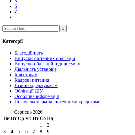
5
6
7
Search
for:
Категорії
Благодійність
Випуски іпотечних облігацій
Випуски облігацій підприємств
Діяльність установи
Інвесторам
Кадрові питання
Лізингоодержувачам
Облігації ДІУ
Особлива інформація
Позичальникам за іпотечними кредитами
Серпень 2026
Пн
Вт
Ср
Чт
Пт
Сб
Нд
1
2
3
4
5
6
7
8
9