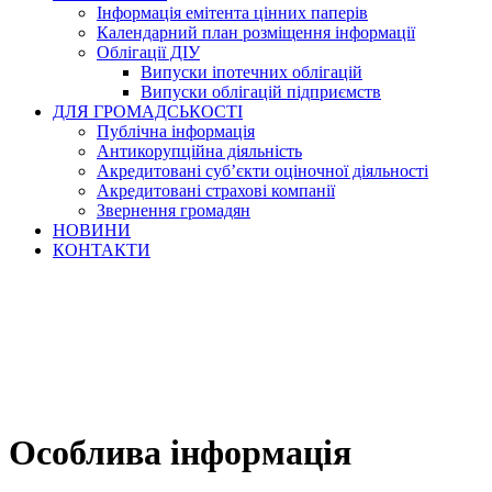
Інформація емітента цінних паперів
Календарний план розміщення інформації
Облігації ДІУ
Випуски іпотечних облігацій
Випуски облігацій підприємств
ДЛЯ ГРОМАДСЬКОСТІ
Публічна інформація
Антикорупційна діяльність
Акредитовані суб’єкти оціночної діяльності
Акредитовані страхові компанії
Звернення громадян
НОВИНИ
КОНТАКТИ
Особлива інформація